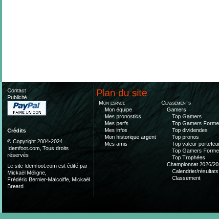
Contact
Plan du site
Publicité
Mon espace
Classements
Mon équipe
Gamers
Mes pronostics
Top Gamers
Mes perfs
Top Gamers Form
Mes infos
Top dividendes
Crédits
Mon historique argent
Top pronos
© Copyright 2004-2024
Mes amis
Top valeur portefeui
Idemfoot.com, Tous droits
Top Gamers Form
réservés
Top Trophées
Championnat 2026/20
Le site Idemfoot.com est édité par
Calendrier/résultats
Mickaël Méligne,
Classement
Frédéric Bernier-Malcoiffe, Mickaël
Breard.