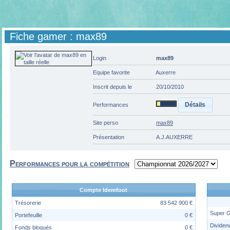
Fiche gamer : max89
Login
max89
Equipe favorite
Auxerre
Inscrit depuis le
20/10/2010
Détails
Performances
Site perso
max89
Présentation
A.J.AUXERRE
Performances pour la compétition
Compte Idemfoot
Trésorerie
83 542 900 €
Super 
Portefeuille
0 €
Dividen
Fonds bloqués
0 €