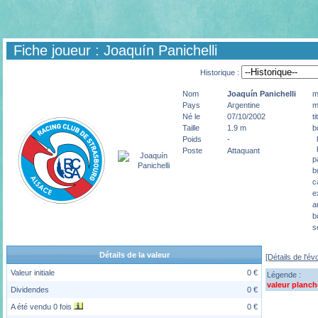
Fiche joueur : Joaquín Panichelli
Historique :
Nom
Joaquín
Panichelli
m
Pays
Argentine
m
Né le
07/10/2002
t
Taille
1.9 m
b
p
Poids
-
p
Poste
Attaquant
p
b
c
e
a
b
s
Détails de la valeur
[Détails de l'év
Valeur initiale
0 €
Légende :
valeur planch
Dividendes
0 €
A été vendu 0 fois
0 €