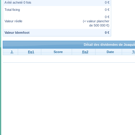
A été acheté 0 fois
0 €
Total fixing
0 €
0 €
Valeur réelle
(< valeur plancher
de 500 000 €)
Valeur Idemfoot
0 €
Détail des dividendes de Joaquín
J.
Eq1
Score
Eq2
Date
T