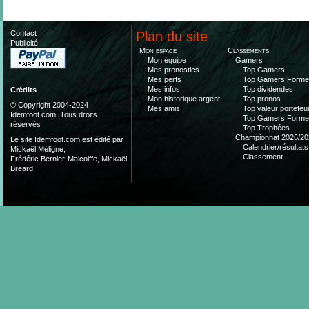
Contact
Plan du site
Publicité
Mon espace
Classements
Mon équipe
Gamers
Mes pronostics
Top Gamers
Mes perfs
Top Gamers Form
Mes infos
Top dividendes
Crédits
Mon historique argent
Top pronos
© Copyright 2004-2024
Mes amis
Top valeur portefeui
Idemfoot.com, Tous droits
Top Gamers Form
réservés
Top Trophées
Championnat 2026/20
Le site Idemfoot.com est édité par
Calendrier/résultats
Mickaël Méligne,
Classement
Frédéric Bernier-Malcoiffe, Mickaël
Breard.