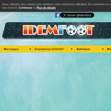
Nous utilisation des cookies pour améliorer votre expérience utilisateur. En continuant s
tout moment.
Continuez
ou
Plus de détails
Aller au contenu
Aller au menu
Mon compte
Idemfoot. La simulation boursière dans l'univers du Foot
Mon espace
Championnat 2026/2027
Statistiques
R