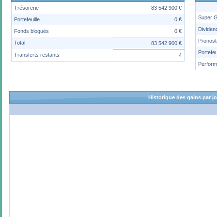
Trésorerie
83 542 900 €
Super 
Portefeuille
0 €
Dividen
Fonds bloqués
0 €
Pronost
Total
83 542 900 €
Portefeu
Transferts restants
4
Perfor
Historique des gains par j