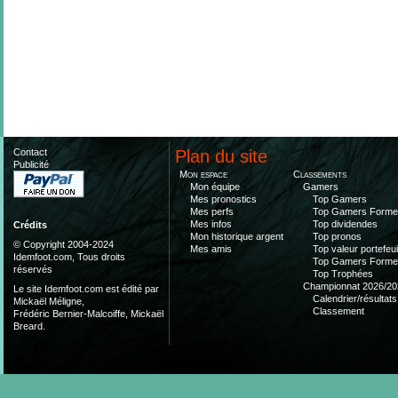
Contact
Plan du site
Publicité
Mon espace
Classements
Mon équipe
Gamers
Mes pronostics
Top Gamers
Mes perfs
Top Gamers Form
Mes infos
Top dividendes
Crédits
Mon historique argent
Top pronos
© Copyright 2004-2024
Mes amis
Top valeur portefeui
Idemfoot.com, Tous droits
Top Gamers Form
réservés
Top Trophées
Championnat 2026/20
Le site Idemfoot.com est édité par
Calendrier/résultats
Mickaël Méligne,
Classement
Frédéric Bernier-Malcoiffe, Mickaël
Breard.