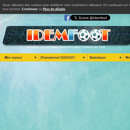
Nous utilisation des cookies pour améliorer votre expérience utilisateur. En continuant s
tout moment.
Continuez
ou
Plus de détails
Aller au contenu
Aller au menu
Mon compte
Idemfoot. La simulation boursière dans l'univers du Foot
Mon espace
Championnat 2026/2027
Statistiques
R