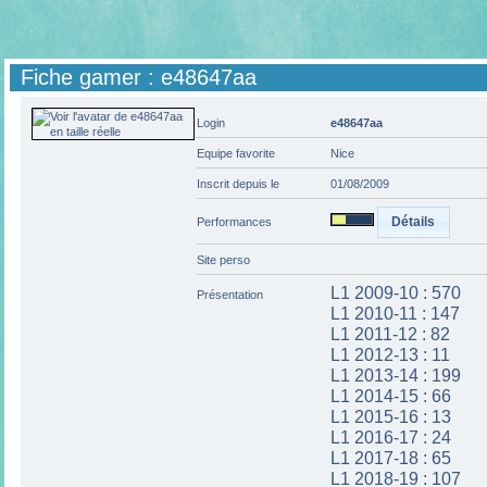
Fiche gamer : e48647aa
Login
e48647aa
Equipe favorite
Nice
Inscrit depuis le
01/08/2009
Détails
Performances
Site perso
L1 2009-10 : 570
Présentation
L1 2010-11 : 147
L1 2011-12 : 82
L1 2012-13 : 11
L1 2013-14 : 199
L1 2014-15 : 66
L1 2015-16 : 13
L1 2016-17 : 24
L1 2017-18 : 65
L1 2018-19 : 107