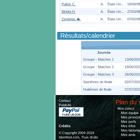
Pulisic C.
A.
États-Un...
18/09/9
Wright H.
A.
États-Un...
27/03/9
Zendejas �.
A.
États-Un...
07/02/9
Résultats/calendrier
Journée
Groupe - Matches 1
13/06/202
Groupe - Matches 2
19/06/202
Groupe - Matches 3
26/06/202
Seizièmes de finale
02/07/202
Huitièmes de finale
07/07/202
Contact
Plan du 
Publicité
Mon espace
Mon équipe
Mes pronost
Mes perfs
Mes infos
Crédits
Mon historiq
© Copyright 2004-2024
Mes amis
Idemfoot.com, Tous droits