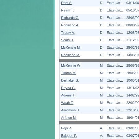
Dest S.
D.
États-Un...
03/11/00
Ream T.
D.
États-Un...
05/10/8
Richards C.
D.
États-Un...
28/03/0
Robinson A.
D.
États-Un...
08/08/9
Trusty A.
D.
États-Un...
12/08/9
Scally J.
D.
États-Un...
31/12/0
McKenzie M.
D.
États-Un...
25/02/9
Robinson M.
D.
États-Un...
14/03/9
McKennie W.
M.
États-Un...
28/08/9
Tillman M.
M.
États-Un...
28/05/0
Berhalter S.
M.
États-Un...
10/05/0
Reyna G.
M.
États-Un...
13/11/02
Adams T.
M.
États-Un...
14/02/9
Weah T.
M.
États-Un...
22/02/0
Aaronson B.
M.
États-Un...
22/10/0
Arfsten M.
M.
États-Un...
19/04/0
Pepi R.
A.
États-Un...
09/01/0
Balogun F.
A.
États-Un...
03/07/0