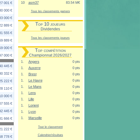
10
asm37
83.54 M€
27 001 €
80 000 €
Tous les classements gamers
83 000 €
Top 10 joueurs
22 889 €
Dividendes
31 555 €
Tous les classements joueurs
69 889 €
59 000 €
Top compétition
Championnat 2026/2027
97 000 €
1.
Angers
0 pts
40 445 €
1.
Auxerre
0 pts
80 332 €
1.
Brest
0 pts
1.
Le Havre
0 pts
25 222 €
1.
Le Mans
0 pts
28 110 €
1.
Lens
0 pts
10 000 €
1.
Lille
0 pts
07 555 €
1.
Lorient
0 pts
92 445 €
1.
Lyon
0 pts
1.
Marseille
0 pts
31 666 €
Tout le classement
21 222 €
Calendrier/résultats
68 778 €