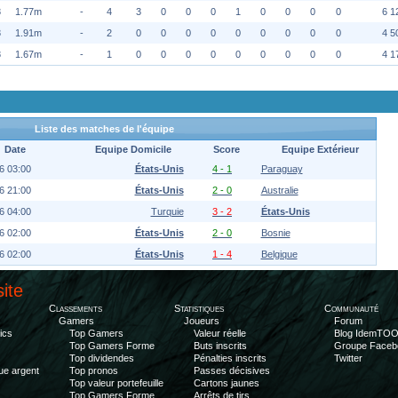
8
1.77m
-
4
3
0
0
0
1
0
0
0
0
6 1
8
1.91m
-
2
0
0
0
0
0
0
0
0
0
4 5
8
1.67m
-
1
0
0
0
0
0
0
0
0
0
4 1
Liste des matches de l'équipe
Date
Equipe Domicile
Score
Equipe Extérieur
6 03:00
États-Unis
4 - 1
Paraguay
6 21:00
États-Unis
2 - 0
Australie
6 04:00
Turquie
3 - 2
États-Unis
6 02:00
États-Unis
2 - 0
Bosnie
6 02:00
États-Unis
1 - 4
Belgique
site
Classements
Statistiques
Communauté
Gamers
Joueurs
Forum
ics
Top Gamers
Valeur réelle
Blog IdemTO
Top Gamers Forme
Buts inscrits
Groupe Faceb
Top dividendes
Pénalties inscrits
Twitter
ue argent
Top pronos
Passes décisives
Top valeur portefeuille
Cartons jaunes
Top Gamers Forme
Arrêts de tirs