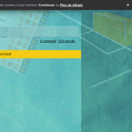
×
s de cookies à tout moment.
Continuez
ou
Plus de détails
0 connecté
|
223 inscrits
IdemTOOF