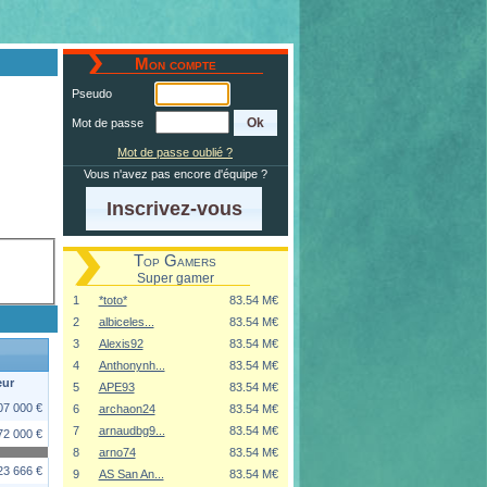
Mon compte
Pseudo
Mot de passe
Mot de passe oublié ?
Vous n'avez pas encore d'équipe ?
Inscrivez-vous
Top Gamers
Super gamer
1
*toto*
83.54 M€
2
albiceles...
83.54 M€
3
Alexis92
83.54 M€
4
Anthonynh...
83.54 M€
eur
5
APE93
83.54 M€
07 000 €
6
archaon24
83.54 M€
7
arnaudbg9...
83.54 M€
72 000 €
8
arno74
83.54 M€
23 666 €
9
AS San An...
83.54 M€