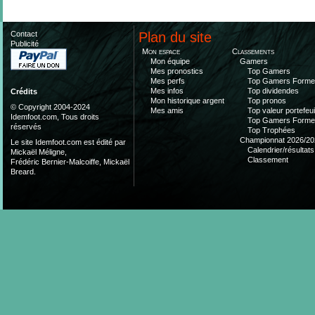
Contact
Plan du site
Publicité
Mon espace
Classements
Mon équipe
Gamers
Mes pronostics
Top Gamers
Mes perfs
Top Gamers Form
Mes infos
Top dividendes
Crédits
Mon historique argent
Top pronos
© Copyright 2004-2024
Mes amis
Top valeur portefeui
Idemfoot.com, Tous droits
Top Gamers Form
réservés
Top Trophées
Championnat 2026/20
Le site Idemfoot.com est édité par
Calendrier/résultats
Mickaël Méligne,
Classement
Frédéric Bernier-Malcoiffe, Mickaël
Breard.