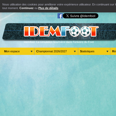
Nous utilisation des cookies pour améliorer votre expérience utilisateur. En continuant s
tout moment.
Continuez
ou
Plus de détails
Aller au contenu
Aller au menu
Mon compte
Idemfoot. La simulation boursière dans l'univers du Foot
Mon espace
Championnat 2026/2027
Statistiques
R