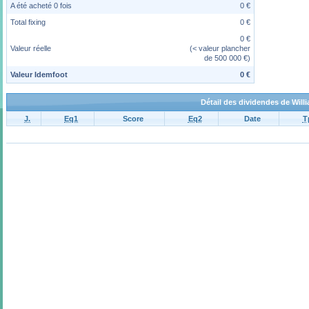
A été acheté 0 fois
0 €
Total fixing
0 €
0 €
Valeur réelle
(< valeur plancher
de 500 000 €)
Valeur Idemfoot
0 €
Détail des dividendes de Will
J.
Eq1
Score
Eq2
Date
T