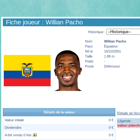
Fiche joueur : Willian Pacho
Historique :
Nom
Willian
Pacho
Pays
Équateur
Né le
16/10/2001
Taille
1.88 m
Poids
-
Poste
Défenseur
Détails de la valeur
[Détails de l'év
Valeur initiale
0 €
Légende :
valeur planch
Dividendes
0 €
A été vendu 0 fois
0 €