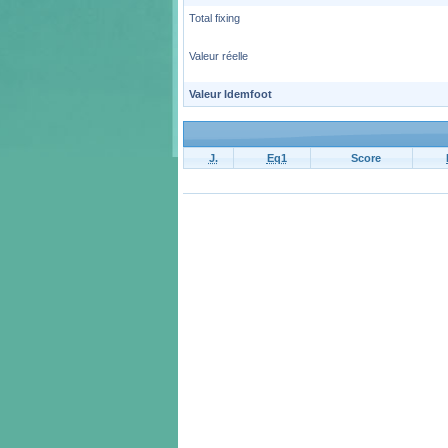
Total fixing
Valeur réelle
Valeur Idemfoot
J.
Eq1
Score