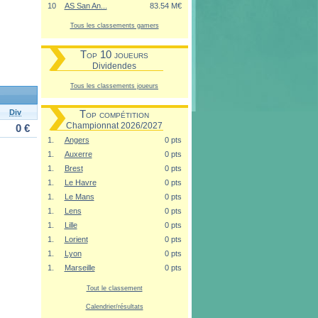
10
AS San An...
83.54 M€
Tous les classements gamers
Top 10 joueurs
Dividendes
Tous les classements joueurs
Div
Top compétition
Championnat 2026/2027
0 €
1.
Angers
0 pts
1.
Auxerre
0 pts
1.
Brest
0 pts
1.
Le Havre
0 pts
1.
Le Mans
0 pts
1.
Lens
0 pts
1.
Lille
0 pts
1.
Lorient
0 pts
1.
Lyon
0 pts
1.
Marseille
0 pts
Tout le classement
Calendrier/résultats