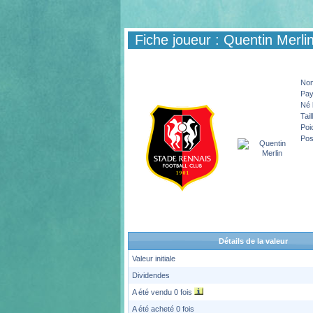
Fiche joueur : Quentin Merli
No
Pa
Né 
Tail
Poi
Pos
Détails de la valeur
Valeur initiale
Dividendes
A été vendu 0 fois
A été acheté 0 fois