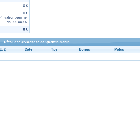
0 €
0 €
(< valeur plancher
de 500 000 €)
0 €
Détail des dividendes de Quentin Merlin
Eq2
Date
Tps
Bonus
Malus