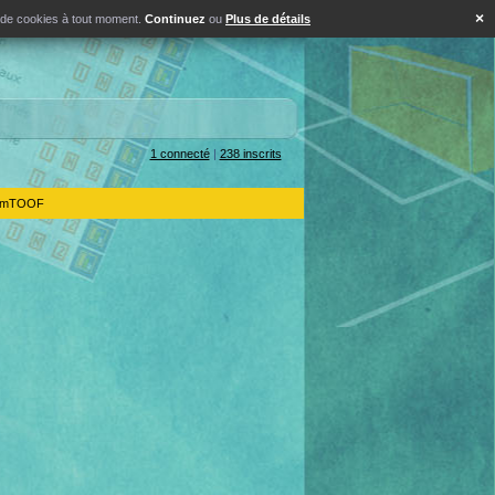
×
s de cookies à tout moment.
Continuez
ou
Plus de détails
1 connecté
|
238 inscrits
IdemTOOF