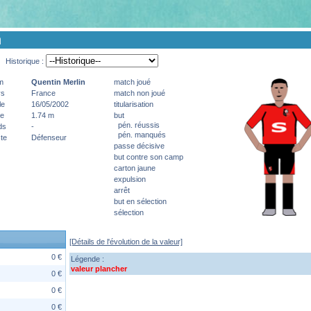
n
Historique :
m
Quentin
Merlin
match joué
ys
France
match non joué
le
16/05/2002
titularisation
le
1.74 m
but
pén. réussis
ds
-
pén. manqués
te
Défenseur
passe décisive
but contre son camp
carton jaune
expulsion
arrêt
but en sélection
sélection
[Détails de l'évolution de la valeur]
0 €
Légende :
valeur plancher
0 €
0 €
0 €