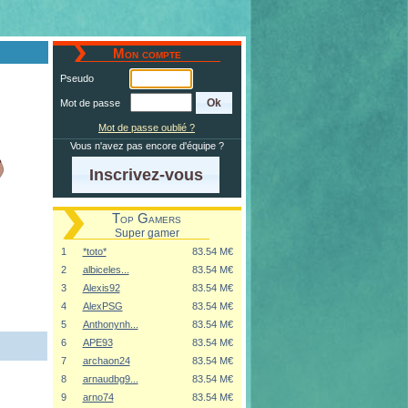
Mon compte
Pseudo
Mot de passe
Mot de passe oublié ?
Vous n'avez pas encore d'équipe ?
Inscrivez-vous
Top Gamers
Super gamer
1
*toto*
83.54 M€
2
albiceles...
83.54 M€
3
Alexis92
83.54 M€
4
AlexPSG
83.54 M€
5
Anthonynh...
83.54 M€
6
APE93
83.54 M€
7
archaon24
83.54 M€
8
arnaudbg9...
83.54 M€
9
arno74
83.54 M€