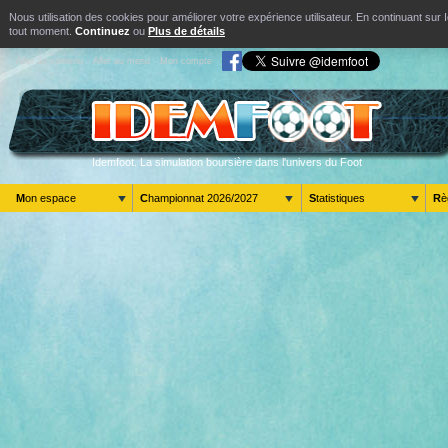
Nous utilisation des cookies pour améliorer votre expérience utilisateur. En continuant s
tout moment.
Continuez
ou
Plus de détails
Aller au contenu
Aller au menu
Mon compte
Idemfoot. La simulation boursière dans l'univers du Foot
Mon espace
Championnat 2026/2027
Statistiques
R