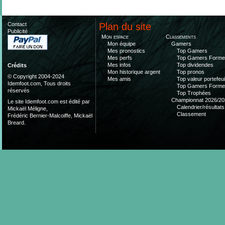
Contact
Plan du site
Publicité
Mon espace
Classements
Mon équipe
Gamers
Mes pronostics
Top Gamers
Mes perfs
Top Gamers Form
Mes infos
Top dividendes
Crédits
Mon historique argent
Top pronos
© Copyright 2004-2024
Mes amis
Top valeur portefeui
Idemfoot.com, Tous droits
Top Gamers Form
réservés
Top Trophées
Championnat 2026/20
Le site Idemfoot.com est édité par
Calendrier/résultats
Mickaël Méligne,
Classement
Frédéric Bernier-Malcoiffe, Mickaël
Breard.