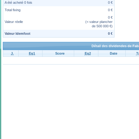
A été acheté 0 fois
0 €
Total fixing
0 €
0 €
Valeur réelle
(< valeur plancher
de 500 000 €)
Valeur Idemfoot
0 €
Détail des dividendes de Fab
J.
Eq1
Score
Eq2
Date
T