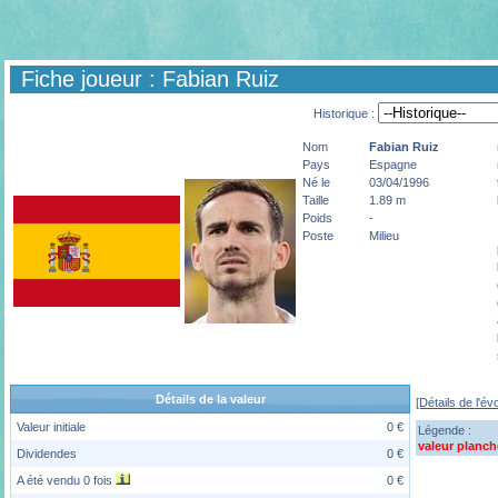
Fiche joueur : Fabian Ruiz
Historique :
Nom
Fabian
Ruiz
Pays
Espagne
Né le
03/04/1996
Taille
1.89 m
Poids
-
Poste
Milieu
Détails de la valeur
[Détails de l'év
Valeur initiale
0 €
Légende :
valeur planch
Dividendes
0 €
A été vendu 0 fois
0 €