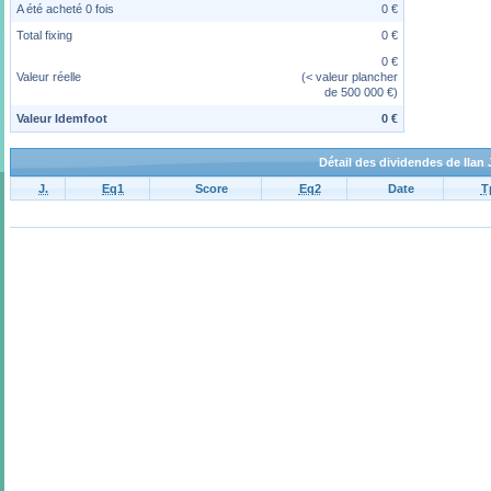
A été acheté 0 fois
0 €
Total fixing
0 €
0 €
Valeur réelle
(< valeur plancher
de 500 000 €)
Valeur Idemfoot
0 €
Détail des dividendes de Ilan
J.
Eq1
Score
Eq2
Date
T