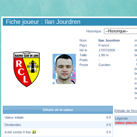
Fiche joueur : Ilan Jourdren
Historique :
Nom
Ilan
Jourdren
m
Pays
France
m
Né le
17/07/2008
t
Taille
1.88 m
b
p
Poids
-
p
Poste
Gardien
p
b
c
e
a
b
s
Détails de la valeur
[Détails de l'év
Valeur initiale
0 €
Légende :
valeur planch
Dividendes
0 €
A été vendu 0 fois
0 €