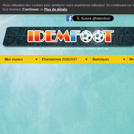
Nous utilisation des cookies pour améliorer votre expérience utilisateur. En continuant s
tout moment.
Continuez
ou
Plus de détails
Aller au contenu
Aller au menu
Mon compte
Idemfoot. La simulation boursière dans l'univers du Foot
Mon espace
Championnat 2026/2027
Statistiques
R