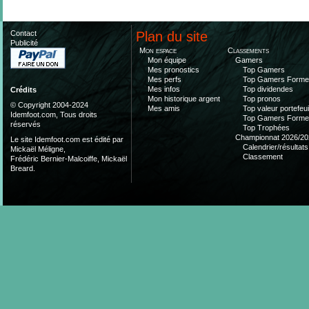
Contact
Plan du site
Publicité
Mon espace
Classements
Mon équipe
Gamers
Mes pronostics
Top Gamers
Mes perfs
Top Gamers Form
Mes infos
Top dividendes
Crédits
Mon historique argent
Top pronos
© Copyright 2004-2024
Mes amis
Top valeur portefeui
Idemfoot.com, Tous droits
Top Gamers Form
réservés
Top Trophées
Championnat 2026/20
Le site Idemfoot.com est édité par
Calendrier/résultats
Mickaël Méligne,
Classement
Frédéric Bernier-Malcoiffe, Mickaël
Breard.