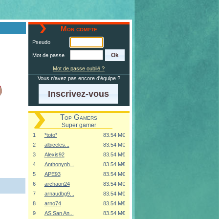
Mon compte
Pseudo
Mot de passe
Mot de passe oublié ?
Vous n'avez pas encore d'équipe ?
Inscrivez-vous
Top Gamers
Super gamer
1
*toto*
83.54 M€
2
albiceles...
83.54 M€
3
Alexis92
83.54 M€
4
Anthonynh...
83.54 M€
5
APE93
83.54 M€
6
archaon24
83.54 M€
7
arnaudbg9...
83.54 M€
8
arno74
83.54 M€
9
AS San An...
83.54 M€