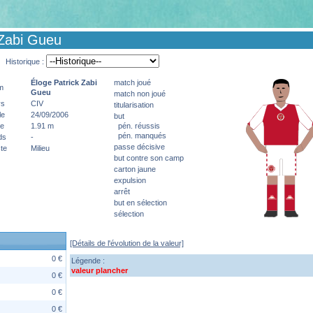
 Zabi Gueu
Historique :
Éloge Patrick
Zabi
match joué
m
Gueu
match non joué
ys
CIV
titularisation
le
24/09/2006
but
le
1.91 m
pén. réussis
pén. manqués
ds
-
passe décisive
te
Milieu
but contre son camp
carton jaune
expulsion
arrêt
but en sélection
sélection
[Détails de l'évolution de la valeur]
0 €
Légende :
valeur plancher
0 €
0 €
0 €