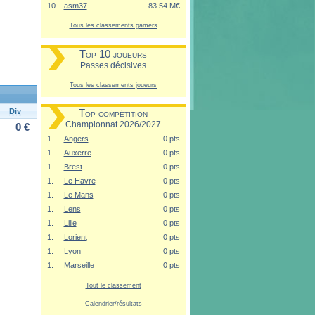
10
asm37
83.54 M€
Tous les classements gamers
Top 10 joueurs
Passes décisives
Tous les classements joueurs
Div
Top compétition
Championnat 2026/2027
0 €
1.
Angers
0 pts
1.
Auxerre
0 pts
1.
Brest
0 pts
1.
Le Havre
0 pts
1.
Le Mans
0 pts
1.
Lens
0 pts
1.
Lille
0 pts
1.
Lorient
0 pts
1.
Lyon
0 pts
1.
Marseille
0 pts
Tout le classement
Calendrier/résultats