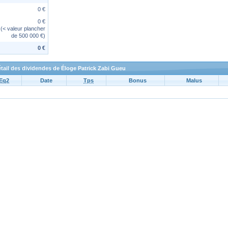
0 €
0 €
(< valeur plancher
de 500 000 €)
0 €
tail des dividendes de Éloge Patrick Zabi Gueu
Eq2
Date
Tps
Bonus
Malus