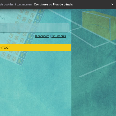
×
s de cookies à tout moment.
Continuez
ou
Plus de détails
0 connecté
|
223 inscrits
IdemTOOF