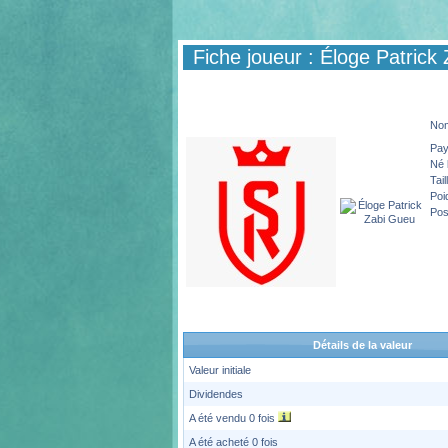
Fiche joueur : Éloge Patrick
No
Pa
Né 
Tail
Poi
Pos
Détails de la valeur
Valeur initiale
Dividendes
A été vendu 0 fois
A été acheté 0 fois