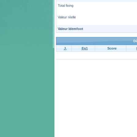
Total fixing
Valeur réelle
Valeur Idemfoot
Dé
J.
Eq1
Score