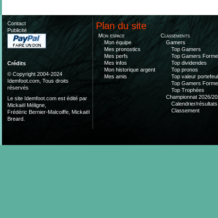
Contact
Plan du site
Publicité
Mon espace
Classements
Mon équipe
Gamers
Mes pronostics
Top Gamers
Mes perfs
Top Gamers Form
Mes infos
Top dividendes
Crédits
Mon historique argent
Top pronos
© Copyright 2004-2024
Mes amis
Top valeur portefeui
Idemfoot.com, Tous droits
Top Gamers Form
réservés
Top Trophées
Championnat 2026/20
Le site Idemfoot.com est édité par
Calendrier/résultats
Mickaël Méligne,
Classement
Frédéric Bernier-Malcoiffe, Mickaël
Breard.