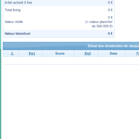
A été acheté 0 fois
0 €
Total fixing
0 €
0 €
Valeur réelle
(< valeur plancher
de 500 000 €)
Valeur Idemfoot
0 €
Détail des dividendes de Jacq
J.
Eq1
Score
Eq2
Date
T