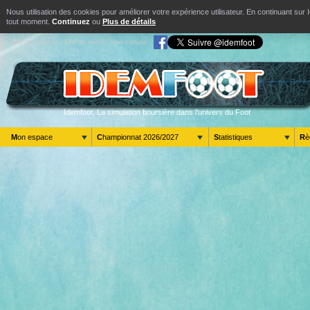
Nous utilisation des cookies pour améliorer votre expérience utilisateur. En continuant s
tout moment.
Continuez
ou
Plus de détails
Aller au contenu
Aller au menu
Mon compte
Idemfoot. La simulation boursière dans l'univers du Foot
Mon espace
Championnat 2026/2027
Statistiques
R