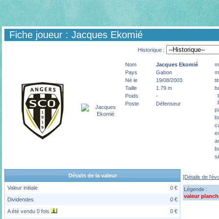
Fiche joueur : Jacques Ekomié
Historique :
Nom
Jacques
Ekomié
m
Pays
Gabon
m
Né le
19/08/2003
ti
Taille
1.79 m
b
p
Poids
-
p
Poste
Défenseur
p
b
c
e
a
b
s
Détails de la valeur
[Détails de l'év
Valeur initiale
0 €
Légende :
valeur planch
Dividendes
0 €
A été vendu 0 fois
0 €