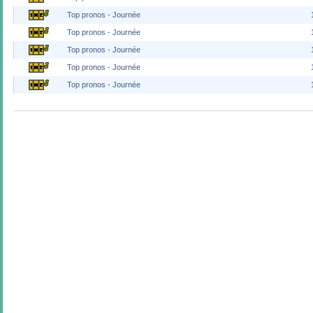
Top pronos - Journée
Top pronos - Journée
Top pronos - Journée
Top pronos - Journée
Top pronos - Journée