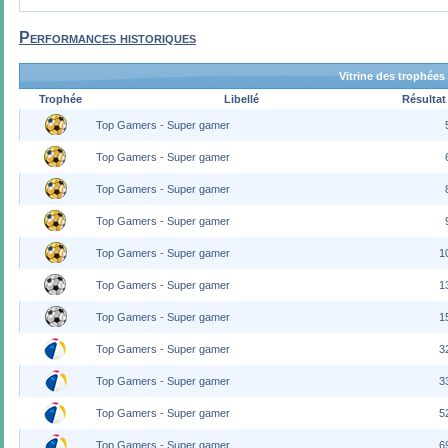
Performances historiques
Vitrine des trophées
Trophée
Libellé
Résultat
Top Gamers - Super gamer
Top Gamers - Super gamer
Top Gamers - Super gamer
Top Gamers - Super gamer
Top Gamers - Super gamer
1
Top Gamers - Super gamer
1
Top Gamers - Super gamer
1
Top Gamers - Super gamer
3
Top Gamers - Super gamer
3
Top Gamers - Super gamer
5
Top Gamers - Super gamer
6