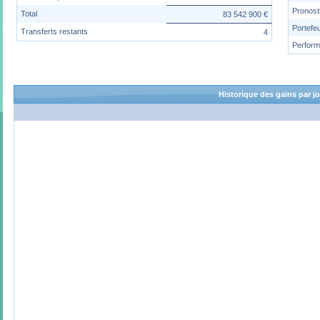
Pronost
Total
83 542 900 €
Portefeu
Transferts restants
4
Perfor
Historique des gains par j