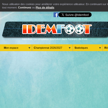
Nous utilisation des cookies pour améliorer votre expérience utilisateur. En continuant s
tout moment.
Continuez
ou
Plus de détails
Aller au contenu
Aller au menu
Mon compte
Idemfoot. La simulation boursière dans l'univers du Foot
Mon espace
Championnat 2026/2027
Statistiques
R