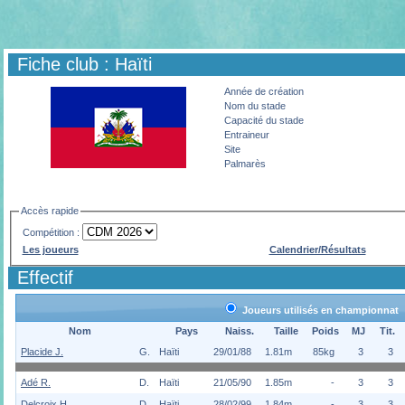
Fiche club : Haïti
Année de création
Nom du stade
Capacité du stade
Entraineur
Site
Palmarès
Accès rapide
Compétition :
Les joueurs
Calendrier/Résultats
Effectif
Joueurs utilisés en championnat
Nom
Pays
Naiss.
Taille
Poids
MJ
Tit.
Placide J.
G.
Haïti
29/01/88
1.81m
85kg
3
3
Adé R.
D.
Haïti
21/05/90
1.85m
-
3
3
Delcroix H.
D.
Haïti
28/02/99
1.84m
-
3
3