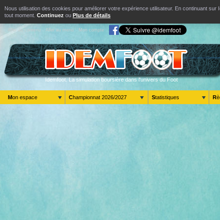
Nous utilisation des cookies pour améliorer votre expérience utilisateur. En continuant s
tout moment.
Continuez
ou
Plus de détails
Aller au contenu
Aller au menu
Mon compte
Idemfoot. La simulation boursière dans l'univers du Foot
Mon espace
Championnat 2026/2027
Statistiques
R