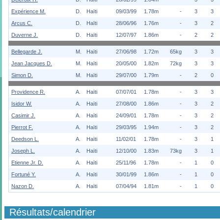
Expérience M.
D.
Haïti
09/03/99
1.78m
-
3
3
Arcus C.
D.
Haïti
28/06/96
1.76m
-
3
2
Duverne J.
D.
Haïti
12/07/97
1.86m
-
2
2
Bellegarde J.
M.
Haïti
27/06/98
1.72m
65kg
3
3
Jean Jacques D.
M.
Haïti
20/05/00
1.82m
72kg
3
3
Simon D.
M.
Haïti
29/07/00
1.79m
-
2
0
Providence R.
A.
Haïti
07/07/01
1.78m
-
3
3
Isidor W.
A.
Haïti
27/08/00
1.86m
-
3
2
Casimir J.
A.
Haïti
24/09/01
1.78m
-
3
2
Pierrot F.
A.
Haïti
29/03/95
1.94m
-
3
2
Deedson L.
A.
Haïti
11/02/01
1.78m
-
3
1
Joseph L.
A.
Haïti
12/10/00
1.83m
73kg
3
1
Etienne Jr. D.
A.
Haïti
25/11/96
1.78m
-
1
0
Fortuné Y.
A.
Haïti
30/01/99
1.86m
-
1
0
Nazon D.
A.
Haïti
07/04/94
1.81m
-
1
0
Résultats/calendrier