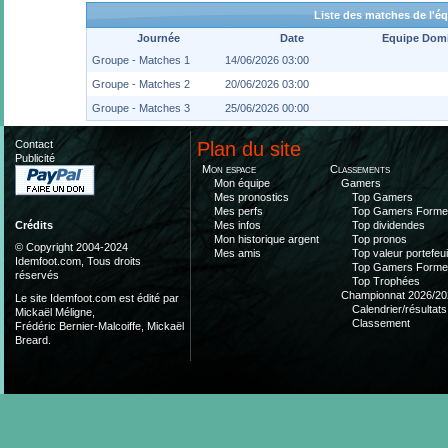
Liste des matches de l'é
Journée
Date
Equipe Domi
Groupe - Matches 1
14/06/2026 03:00
Groupe - Matches 2
20/06/2026 03:00
Groupe - Matches 3
25/06/2026 00:00
Contact
Plan du site
Publicité
Mon espace
Classements
Mon équipe
Gamers
Mes pronostics
Top Gamers
Mes perfs
Top Gamers Form
Mes infos
Top dividendes
Crédits
Mon historique argent
Top pronos
© Copyright 2004-2024
Mes amis
Top valeur portefeui
Idemfoot.com, Tous droits
Top Gamers Form
réservés
Top Trophées
Championnat 2026/20
Le site Idemfoot.com est édité par
Calendrier/résultats
Mickaël Méligne,
Classement
Frédéric Bernier-Malcoiffe, Mickaël
Breard.