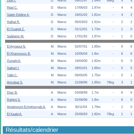
Diop I.
D.
Maroc
09/01/97
1.94m
88kg
5
5
Riad C.
D.
Maroc
17/06/03
1.87m
-
4
4
Salah-Eddine A.
D.
Maroc
18/01/02
1.81m
-
4
2
Halhal R.
D.
Maroc
05/03/03
1.91m
-
2
2
El Ouahdi Z.
D.
Maroc
31/12/01
1.73m
-
1
0
Saâdane M.
D.
Maroc
17/01/92
1.87m
-
1
0
El Aynaoui N.
M.
Maroc
02/07/01
1.85m
-
6
6
El Khannouss B.
M.
Maroc
10/05/04
1.8m
-
6
6
Ounahi A.
M.
Maroc
19/04/00
1.82m
-
6
5
Saibari I.
M.
Maroc
28/01/01
1.85m
-
5
5
Talbi C.
M.
Maroc
09/05/05
1.75m
-
5
1
Amrabat S.
M.
Maroc
21/08/96
1.85m
76kg
3
1
Díaz B.
A.
Maroc
03/08/99
1.7m
-
6
6
Rahimi S.
A.
Maroc
02/06/96
1.8m
-
6
0
Amaimouni-Echghouyab A.
A.
Maroc
30/11/04
1.79m
-
2
0
El Kaabi A.
A.
Maroc
25/06/93
1.82m
76kg
1
1
Résultats/calendrier