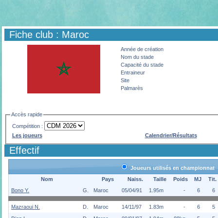
Fiche club : Maroc
Année de création
Nom du stade
Capacité du stade
Entraineur
Site
Palmarès
Accès rapide
Compétition :
Les joueurs
Calendrier/Résultats
Effectif
Joueurs utilisés en championnat
Nom
Pays
Naiss.
Taille
Poids
MJ
Tit.
Bono Y.
G.
Maroc
05/04/91
1.95m
-
6
6
Mazraoui N.
D.
Maroc
14/11/97
1.83m
-
6
5