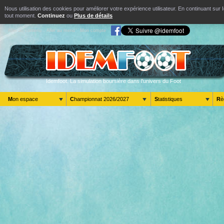
Nous utilisation des cookies pour améliorer votre expérience utilisateur. En continuant s
tout moment.
Continuez
ou
Plus de détails
Aller au contenu
Aller au menu
Mon compte
Idemfoot. La simulation boursière dans l'univers du Foot
Mon espace
Championnat 2026/2027
Statistiques
R