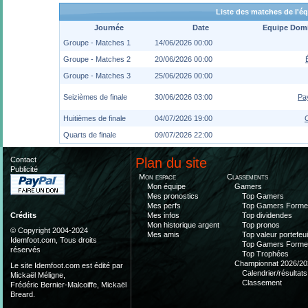
Liste des matches de l'é
Journée
Date
Equipe Domi
Groupe - Matches 1
14/06/2026 00:00
Groupe - Matches 2
20/06/2026 00:00
Groupe - Matches 3
25/06/2026 00:00
Seizièmes de finale
30/06/2026 03:00
Pa
Huitièmes de finale
04/07/2026 19:00
Quarts de finale
09/07/2026 22:00
Contact
Plan du site
Publicité
Mon espace
Classements
Mon équipe
Gamers
Mes pronostics
Top Gamers
Mes perfs
Top Gamers Form
Mes infos
Top dividendes
Crédits
Mon historique argent
Top pronos
© Copyright 2004-2024
Mes amis
Top valeur portefeui
Idemfoot.com, Tous droits
Top Gamers Form
réservés
Top Trophées
Championnat 2026/20
Le site Idemfoot.com est édité par
Calendrier/résultats
Mickaël Méligne,
Classement
Frédéric Bernier-Malcoiffe, Mickaël
Breard.