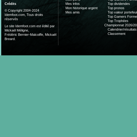
Mes infos
Top dividendes
Crédits
Mon historique argent
Top pronos
© Copyright 2004-2024
Mes amis
Top valeur portefeui
Idemfoot.com, Tous droits
Top Gamers Form
réservés
Top Trophées
Championnat 2026/20
Le site Idemfoot.com est édité par
Calendrier/résultats
Mickaël Méligne,
Classement
Frédéric Bernier-Malcoiffe, Mickaël
Breard.