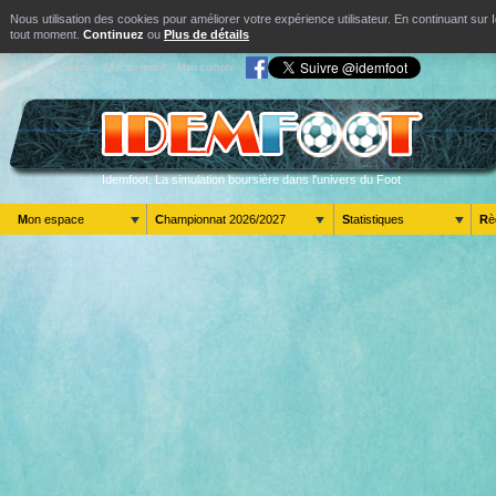
Nous utilisation des cookies pour améliorer votre expérience utilisateur. En continuant s
tout moment.
Continuez
ou
Plus de détails
Aller au contenu
Aller au menu
Mon compte
Idemfoot. La simulation boursière dans l'univers du Foot
Mon espace
Championnat 2026/2027
Statistiques
R