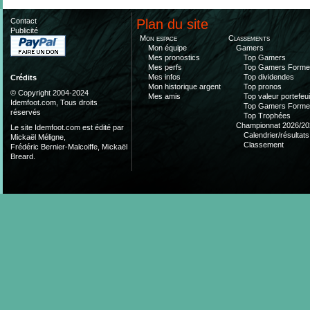
Contact
Plan du site
Publicité
Mon espace
Classements
Mon équipe
Gamers
Mes pronostics
Top Gamers
Mes perfs
Top Gamers Form
Mes infos
Top dividendes
Crédits
Mon historique argent
Top pronos
© Copyright 2004-2024
Mes amis
Top valeur portefeui
Idemfoot.com, Tous droits
Top Gamers Form
réservés
Top Trophées
Championnat 2026/20
Le site Idemfoot.com est édité par
Calendrier/résultats
Mickaël Méligne,
Classement
Frédéric Bernier-Malcoiffe, Mickaël
Breard.