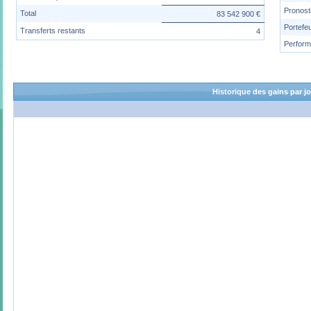
Pronost
Total
83 542 900 €
Portefeu
Transferts restants
4
Perfor
Historique des gains par j