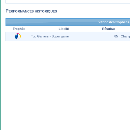
Performances historiques
Vitrine des trophées
Trophée
Libellé
Résultat
Top Gamers - Super gamer
85
Champ