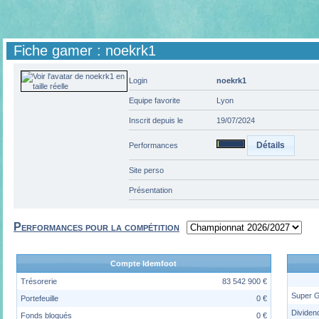
Fiche gamer : noekrk1
Login
noekrk1
Equipe favorite
Lyon
Inscrit depuis le
19/07/2024
Détails
Performances
Site perso
Présentation
Performances pour la compétition
Compte Idemfoot
Trésorerie
83 542 900 €
Super 
Portefeuille
0 €
Dividen
Fonds bloqués
0 €