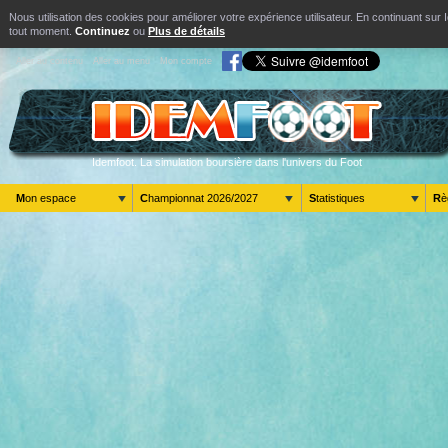
Nous utilisation des cookies pour améliorer votre expérience utilisateur. En continuant s
tout moment.
Continuez
ou
Plus de détails
Aller au contenu
Aller au menu
Mon compte
Idemfoot. La simulation boursière dans l'univers du Foot
Mon espace
Championnat 2026/2027
Statistiques
R