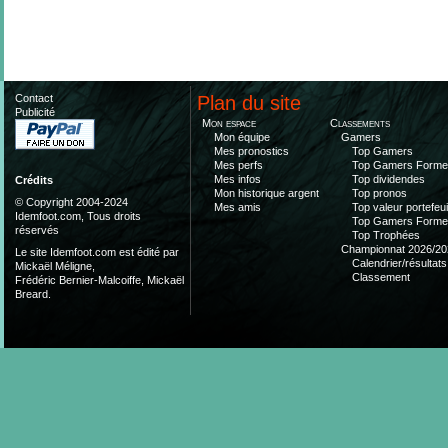
Contact
Plan du site
Publicité
Mon espace
Classements
Mon équipe
Gamers
Mes pronostics
Top Gamers
Mes perfs
Top Gamers Form
Mes infos
Top dividendes
Crédits
Mon historique argent
Top pronos
© Copyright 2004-2024
Mes amis
Top valeur portefeui
Idemfoot.com, Tous droits
Top Gamers Form
réservés
Top Trophées
Championnat 2026/20
Le site Idemfoot.com est édité par
Calendrier/résultats
Mickaël Méligne,
Classement
Frédéric Bernier-Malcoiffe, Mickaël
Breard.