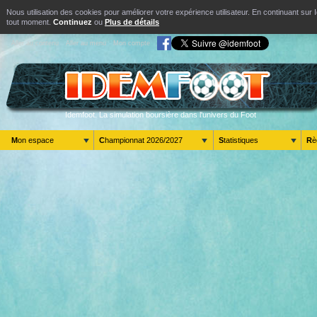
Nous utilisation des cookies pour améliorer votre expérience utilisateur. En continuant s
tout moment.
Continuez
ou
Plus de détails
Aller au contenu
Aller au menu
Mon compte
Idemfoot. La simulation boursière dans l'univers du Foot
Mon espace
Championnat 2026/2027
Statistiques
R