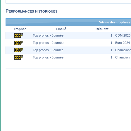
Performances historiques
Vitrine des trophées
Trophée
Libellé
Résultat
Top pronos - Journée
1
CDM 2026
Top pronos - Journée
1
Euro 2024
Top pronos - Journée
1
Championn
Top pronos - Journée
1
Championn