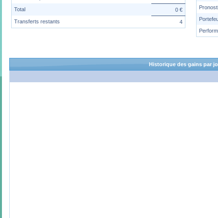
Pronost
Total
0 €
Portefeu
Transferts restants
4
Perfor
Historique des gains par j