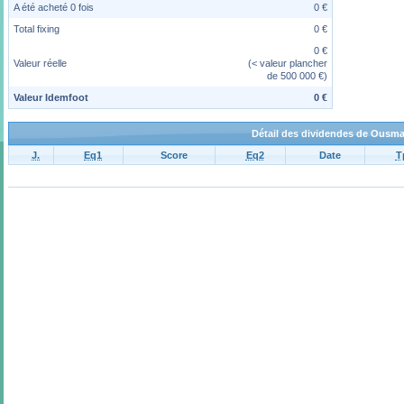
A été acheté 0 fois
0 €
Total fixing
0 €
0 €
Valeur réelle
(< valeur plancher
de 500 000 €)
Valeur Idemfoot
0 €
Détail des dividendes de Ousm
J.
Eq1
Score
Eq2
Date
T