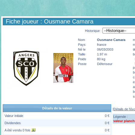
Fiche joueur : Ousmane Camara
Historique :
Nom
Ousmane
Camara
m
Pays
france
m
Né le
06/03/2003
t
Taille
1.97 m
b
p
Poids
80 kg
p
Poste
Défenseur
p
b
c
e
a
b
s
Détails de la valeur
[Détails de l'év
Valeur initiale
0 €
Légende :
valeur planch
Dividendes
0 €
A été vendu 0 fois
0 €