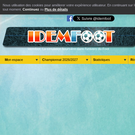
Nous utilisation des cookies pour améliorer votre expérience utilisateur. En continuant s
tout moment.
Continuez
ou
Plus de détails
Aller au contenu
Aller au menu
Mon compte
Idemfoot. La simulation boursière dans l'univers du Foot
Mon espace
Championnat 2026/2027
Statistiques
R