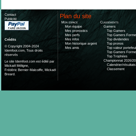
Contact
Plan du site
Publicité
Mon espace
Classements
Mon équipe
Gamers
Mes pronostics
Top Gamers
Mes perfs
Top Gamers Form
Mes infos
Top dividendes
Crédits
Mon historique argent
Top pronos
© Copyright 2004-2024
Mes amis
Top valeur portefeui
Idemfoot.com, Tous droits
Top Gamers Form
réservés
Top Trophées
Championnat 2026/20
Le site Idemfoot.com est édité par
Calendrier/résultats
Mickaël Méligne,
Classement
Frédéric Bernier-Malcoiffe, Mickaël
Breard.