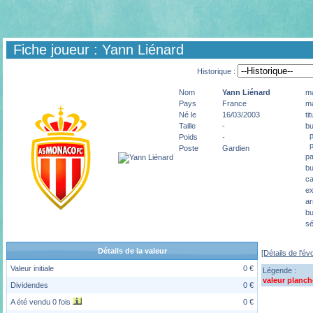
Fiche joueur : Yann Liénard
Historique :
Nom
Yann
Liénard
ma
Pays
France
ma
Né le
16/03/2003
ti
Taille
-
bu
pé
Poids
-
p
Poste
Gardien
pa
bu
ca
ex
ar
bu
sé
Détails de la valeur
[Détails de l'év
Valeur initiale
0 €
Légende :
valeur planch
Dividendes
0 €
A été vendu 0 fois
0 €