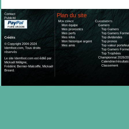
Contact
Plan du site
Publicité
Mon espace
Classements
Mon équipe
Gamers
Mes pronostics
Top Gamers
Mes perfs
Top Gamers Form
Mes infos
Top dividendes
Crédits
Mon historique argent
Top pronos
© Copyright 2004-2024
Mes amis
Top valeur portefeui
Idemfoot.com, Tous droits
Top Gamers Form
réservés
Top Trophées
Championnat 2026/20
Le site Idemfoot.com est édité par
Calendrier/résultats
Mickaël Méligne,
Classement
Frédéric Bernier-Malcoiffe, Mickaël
Breard.