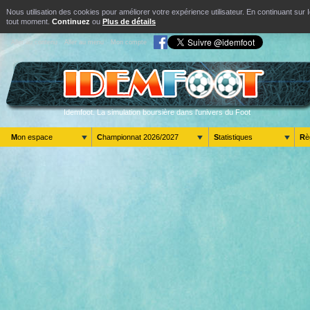
Nous utilisation des cookies pour améliorer votre expérience utilisateur. En continuant s
tout moment.
Continuez
ou
Plus de détails
Aller au contenu
Aller au menu
Mon compte
Idemfoot. La simulation boursière dans l'univers du Foot
Mon espace
Championnat 2026/2027
Statistiques
R