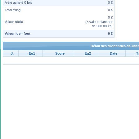
A été acheté 0 fois
0 €
Total fixing
0 €
0 €
Valeur réelle
(< valeur plancher
de 500 000 €)
Valeur Idemfoot
0 €
Détail des dividendes de Yan
J.
Eq1
Score
Eq2
Date
T