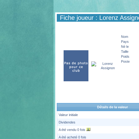
Fiche joueur : Lorenz Assig
Nom
Pays
Né le
Taille
Poids
Poste
Détails de la valeur
Valeur initiale
Dividendes
A été vendu 0 fois
A été acheté 0 fois