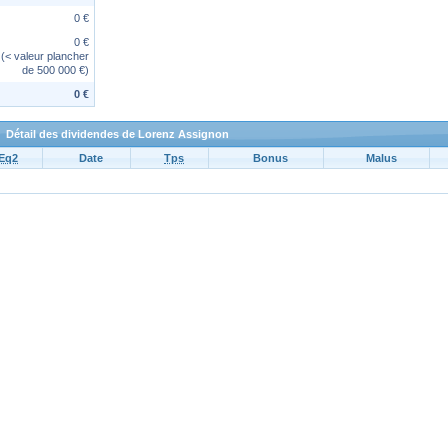
0 €
0 €
(< valeur plancher
de 500 000 €)
0 €
Détail des dividendes de Lorenz Assignon
Eq2
Date
Tps
Bonus
Malus