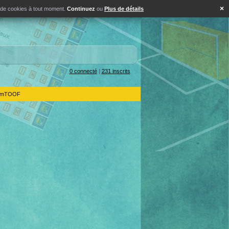
×
s de cookies à tout moment.
Continuez
ou
Plus de détails
0 connecté
|
231 inscrits
IdemTOOF