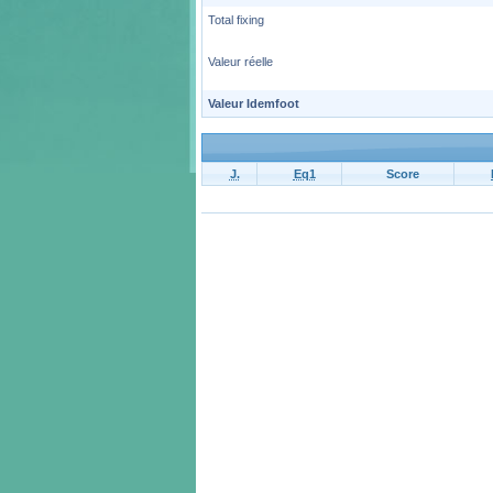
Total fixing
Valeur réelle
Valeur Idemfoot
J.
Eq1
Score