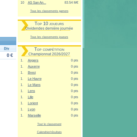
10
AS San An...
83.54 M€
Tous les classements gamers
Top 10 joueurs
Dividendes dernière journée
Tous les classements joueurs
Div
Top compétition
Championnat 2026/2027
0 €
1.
Angers
0 pts
1.
Auxerre
0 pts
1.
Brest
0 pts
1.
Le Havre
0 pts
1.
Le Mans
0 pts
1.
Lens
0 pts
1.
Lille
0 pts
1.
Lorient
0 pts
1.
Lyon
0 pts
1.
Marseille
0 pts
Tout le classement
Calendrier/résultats