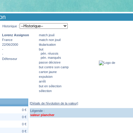
non
Historique :
Lorenz
Assignon
match joué
France
match non joué
22/06/2000
titularisation
-
but
pén. réussis
-
pén. manqués
Défenseur
passe décisive
but contre son camp
carton jaune
expulsion
arrêt
but en sélection
sélection
[Détails de l'évolution de la valeur]
0 €
Légende :
valeur plancher
0 €
0 €
0 €