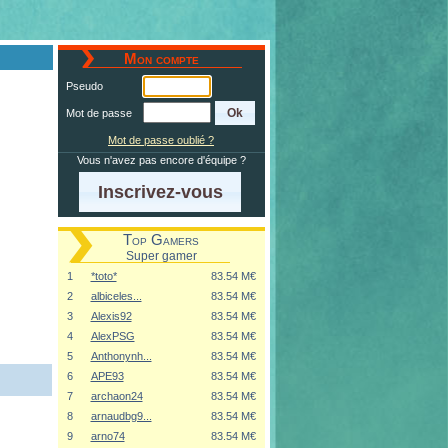
Mon compte
Pseudo
Mot de passe
Mot de passe oublié ?
Vous n'avez pas encore d'équipe ?
Inscrivez-vous
Top Gamers
Super gamer
1
*toto*
83.54 M€
2
albiceles...
83.54 M€
3
Alexis92
83.54 M€
4
AlexPSG
83.54 M€
5
Anthonynh...
83.54 M€
6
APE93
83.54 M€
7
archaon24
83.54 M€
8
arnaudbg9...
83.54 M€
9
arno74
83.54 M€