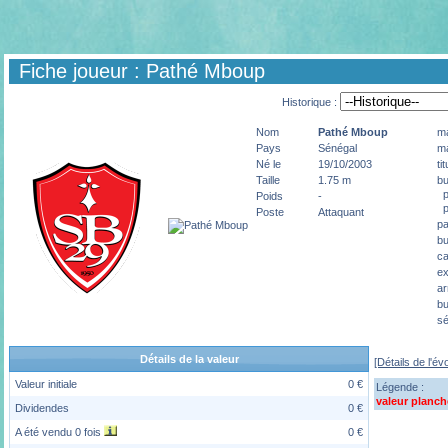
Fiche joueur : Pathé Mboup
Historique :
Nom
Pathé
Mboup
ma
Pays
Sénégal
ma
Né le
19/10/2003
ti
Taille
1.75 m
bu
pé
Poids
-
p
Poste
Attaquant
pa
bu
ca
ex
ar
bu
sé
Détails de la valeur
[Détails de l'év
Valeur initiale
0 €
Légende :
valeur planch
Dividendes
0 €
A été vendu 0 fois
0 €