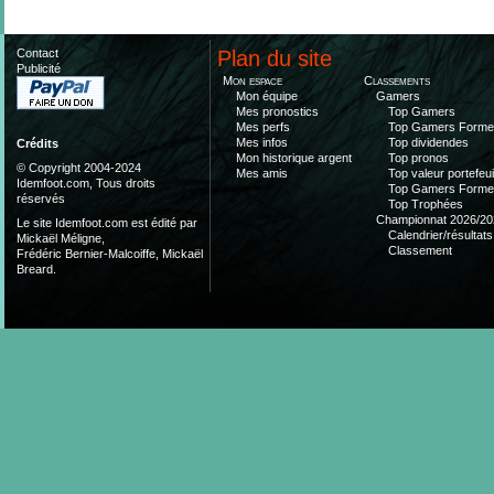
Contact
Plan du site
Publicité
Mon espace
Classements
Mon équipe
Gamers
Mes pronostics
Top Gamers
Mes perfs
Top Gamers Form
Mes infos
Top dividendes
Crédits
Mon historique argent
Top pronos
© Copyright 2004-2024
Mes amis
Top valeur portefeui
Idemfoot.com, Tous droits
Top Gamers Form
réservés
Top Trophées
Championnat 2026/20
Le site Idemfoot.com est édité par
Calendrier/résultats
Mickaël Méligne,
Classement
Frédéric Bernier-Malcoiffe, Mickaël
Breard.