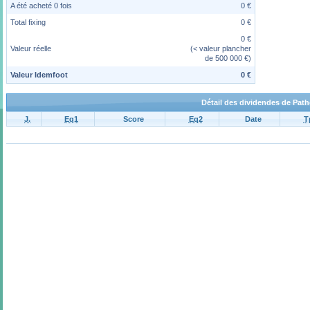
A été acheté 0 fois
0 €
Total fixing
0 €
0 €
Valeur réelle
(< valeur plancher
de 500 000 €)
Valeur Idemfoot
0 €
Détail des dividendes de Pa
J.
Eq1
Score
Eq2
Date
T