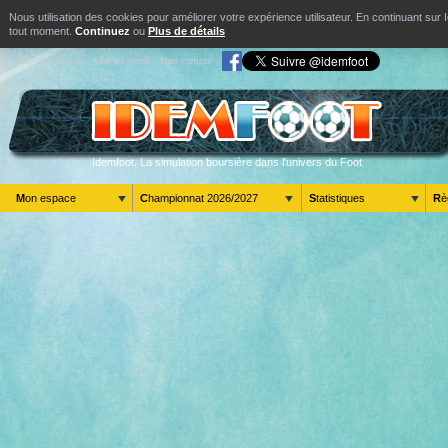
Nous utilisation des cookies pour améliorer votre expérience utilisateur. En continuant s
tout moment.
Continuez
ou
Plus de détails
Aller au contenu
Aller au menu
Mon compte
Idemfoot. La simulation boursière dans l'univers du Foot
Mon espace
Championnat 2026/2027
Statistiques
R