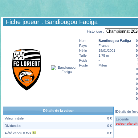
Fiche joueur : Bandiougou Fadiga
Historique :
Nom
Bandiougou
Fadiga
0
Pays
France
0
Né le
15/01/2001
0
Taille
1.78 m
0
0
Poids
-
0
Poste
Milieu
0
0
0
0
0
0
0
Détails de la valeur
[Détails de l'év
Valeur initiale
0 €
Légende :
valeur planch
Dividendes
0 €
A été vendu 0 fois
0 €