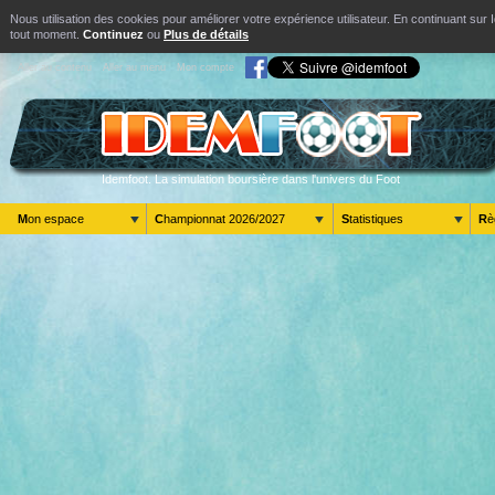
Nous utilisation des cookies pour améliorer votre expérience utilisateur. En continuant s
tout moment.
Continuez
ou
Plus de détails
Aller au contenu
Aller au menu
Mon compte
Idemfoot. La simulation boursière dans l'univers du Foot
Mon espace
Championnat 2026/2027
Statistiques
R