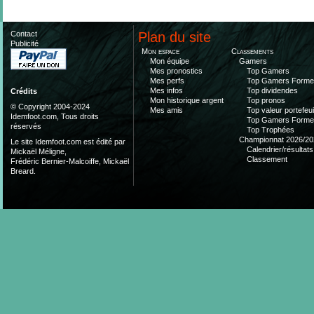
Contact
Plan du site
Publicité
Mon espace
Classements
Mon équipe
Gamers
Mes pronostics
Top Gamers
Mes perfs
Top Gamers Form
Mes infos
Top dividendes
Crédits
Mon historique argent
Top pronos
© Copyright 2004-2024
Mes amis
Top valeur portefeui
Idemfoot.com, Tous droits
Top Gamers Form
réservés
Top Trophées
Championnat 2026/20
Le site Idemfoot.com est édité par
Calendrier/résultats
Mickaël Méligne,
Classement
Frédéric Bernier-Malcoiffe, Mickaël
Breard.