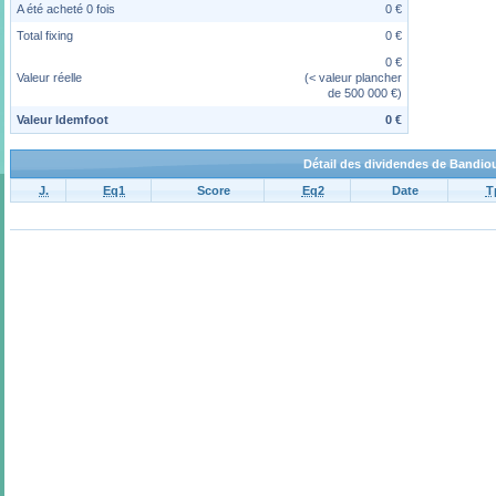
A été acheté 0 fois
0 €
Total fixing
0 €
0 €
Valeur réelle
(< valeur plancher
de 500 000 €)
Valeur Idemfoot
0 €
Détail des dividendes de Bandi
J.
Eq1
Score
Eq2
Date
T