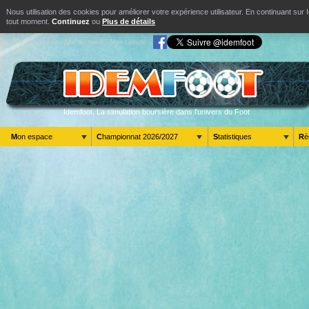
Nous utilisation des cookies pour améliorer votre expérience utilisateur. En continuant s
tout moment.
Continuez
ou
Plus de détails
Aller au contenu
Aller au menu
Mon compte
Idemfoot. La simulation boursière dans l'univers du Foot
Mon espace
Championnat 2026/2027
Statistiques
R