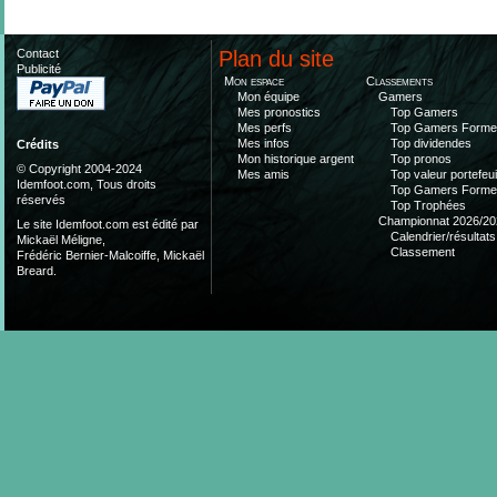
Contact
Plan du site
Publicité
Mon espace
Classements
Mon équipe
Gamers
Mes pronostics
Top Gamers
Mes perfs
Top Gamers Form
Mes infos
Top dividendes
Crédits
Mon historique argent
Top pronos
© Copyright 2004-2024
Mes amis
Top valeur portefeui
Idemfoot.com, Tous droits
Top Gamers Form
réservés
Top Trophées
Championnat 2026/20
Le site Idemfoot.com est édité par
Calendrier/résultats
Mickaël Méligne,
Classement
Frédéric Bernier-Malcoiffe, Mickaël
Breard.