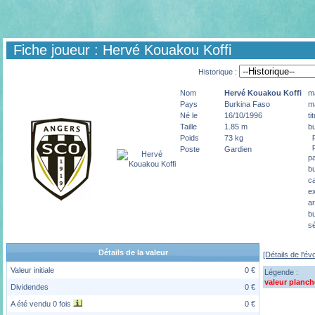
Fiche joueur : Hervé Kouakou Koffi
Historique :
Nom
Hervé Kouakou
Koffi
m
Pays
Burkina Faso
m
Né le
16/10/1996
ti
Taille
1.85 m
bu
p
Poids
73 kg
p
Poste
Gardien
p
b
ca
e
ar
bu
sé
Détails de la valeur
[Détails de l'év
Valeur initiale
0 €
Légende :
valeur planch
Dividendes
0 €
A été vendu 0 fois
0 €