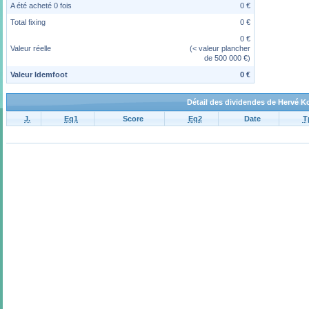
A été acheté 0 fois
0 €
Total fixing
0 €
0 €
Valeur réelle
(< valeur plancher
de 500 000 €)
Valeur Idemfoot
0 €
Détail des dividendes de Hervé K
J.
Eq1
Score
Eq2
Date
T