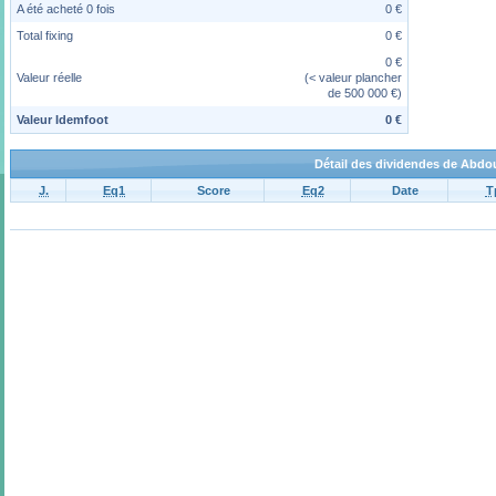
A été acheté 0 fois
0 €
Total fixing
0 €
0 €
Valeur réelle
(< valeur plancher
de 500 000 €)
Valeur Idemfoot
0 €
Détail des dividendes de Abdo
J.
Eq1
Score
Eq2
Date
T