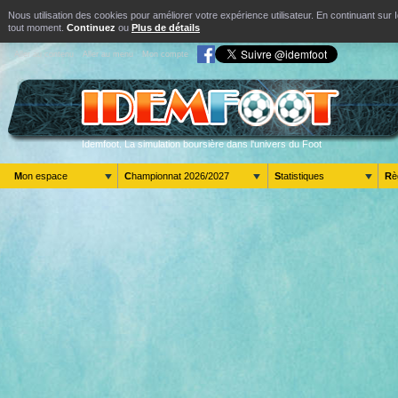
Nous utilisation des cookies pour améliorer votre expérience utilisateur. En continuant s
tout moment.
Continuez
ou
Plus de détails
Aller au contenu
Aller au menu
Mon compte
Idemfoot. La simulation boursière dans l'univers du Foot
Mon espace
Championnat 2026/2027
Statistiques
R