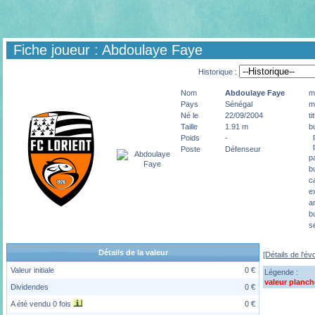
Fiche joueur : Abdoulaye Faye
Historique :
Nom
Abdoulaye
Faye
m
Pays
Sénégal
m
Né le
22/09/2004
ti
Taille
1.91 m
b
p
Poids
-
p
Poste
Défenseur
p
b
c
e
a
b
s
Détails de la valeur
[Détails de l'év
Valeur initiale
0 €
Légende :
valeur planch
Dividendes
0 €
A été vendu 0 fois
0 €