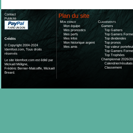
Contact
Plan du site
Publicité
Mon espace
Classements
Mon équipe
Gamers
Mes pronostics
Top Gamers
Mes perfs
Top Gamers Form
Mes infos
Top dividendes
Crédits
Mon historique argent
Top pronos
© Copyright 2004-2024
Mes amis
Top valeur portefeui
Idemfoot.com, Tous droits
Top Gamers Form
réservés
Top Trophées
Championnat 2026/20
Le site Idemfoot.com est édité par
Calendrier/résultats
Mickaël Méligne,
Classement
Frédéric Bernier-Malcoiffe, Mickaël
Breard.