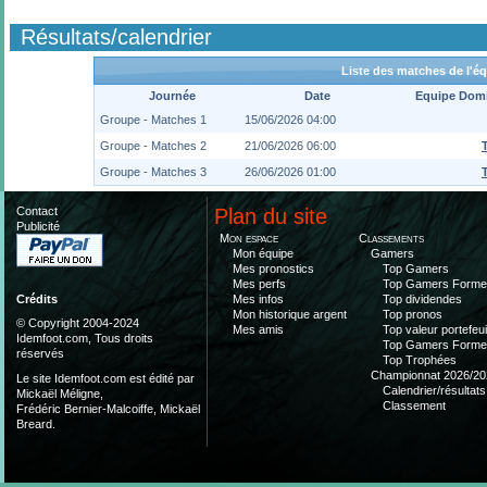
Résultats/calendrier
Liste des matches de l'é
Journée
Date
Equipe Domi
Groupe - Matches 1
15/06/2026 04:00
Groupe - Matches 2
21/06/2026 06:00
Groupe - Matches 3
26/06/2026 01:00
Contact
Plan du site
Publicité
Mon espace
Classements
Mon équipe
Gamers
Mes pronostics
Top Gamers
Mes perfs
Top Gamers Form
Mes infos
Top dividendes
Crédits
Mon historique argent
Top pronos
© Copyright 2004-2024
Mes amis
Top valeur portefeui
Idemfoot.com, Tous droits
Top Gamers Form
réservés
Top Trophées
Championnat 2026/20
Le site Idemfoot.com est édité par
Calendrier/résultats
Mickaël Méligne,
Classement
Frédéric Bernier-Malcoiffe, Mickaël
Breard.