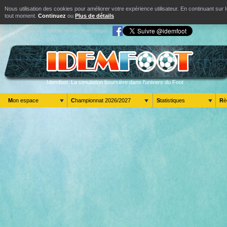
Nous utilisation des cookies pour améliorer votre expérience utilisateur. En continuant s
tout moment.
Continuez
ou
Plus de détails
Aller au contenu
Aller au menu
Mon compte
Idemfoot. La simulation boursière dans l'univers du Foot
Mon espace
Championnat 2026/2027
Statistiques
R