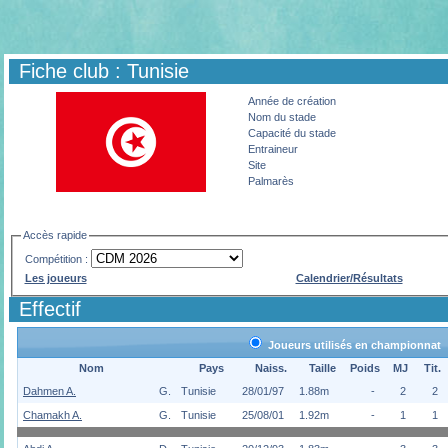
Fiche club : Tunisie
Année de création
Nom du stade
Capacité du stade
Entraineur
Site
Palmarès
Accès rapide
Compétition :
Les joueurs
Calendrier/Résultats
Effectif
Joueurs utilisés en championnat
Nom
Pays
Naiss.
Taille
Poids
MJ
Tit.
Dahmen A.
G.
Tunisie
28/01/97
1.88m
-
2
2
Chamakh A.
G.
Tunisie
25/08/01
1.92m
-
1
1