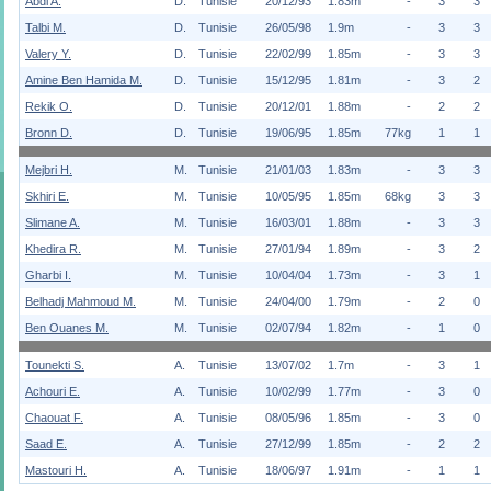
Abdi A.
D.
Tunisie
20/12/93
1.83m
-
3
3
Talbi M.
D.
Tunisie
26/05/98
1.9m
-
3
3
Valery Y.
D.
Tunisie
22/02/99
1.85m
-
3
3
Amine Ben Hamida M.
D.
Tunisie
15/12/95
1.81m
-
3
2
Rekik O.
D.
Tunisie
20/12/01
1.88m
-
2
2
Bronn D.
D.
Tunisie
19/06/95
1.85m
77kg
1
1
Mejbri H.
M.
Tunisie
21/01/03
1.83m
-
3
3
Skhiri E.
M.
Tunisie
10/05/95
1.85m
68kg
3
3
Slimane A.
M.
Tunisie
16/03/01
1.88m
-
3
3
Khedira R.
M.
Tunisie
27/01/94
1.89m
-
3
2
Gharbi I.
M.
Tunisie
10/04/04
1.73m
-
3
1
Belhadj Mahmoud M.
M.
Tunisie
24/04/00
1.79m
-
2
0
Ben Ouanes M.
M.
Tunisie
02/07/94
1.82m
-
1
0
Tounekti S.
A.
Tunisie
13/07/02
1.7m
-
3
1
Achouri E.
A.
Tunisie
10/02/99
1.77m
-
3
0
Chaouat F.
A.
Tunisie
08/05/96
1.85m
-
3
0
Saad E.
A.
Tunisie
27/12/99
1.85m
-
2
2
Mastouri H.
A.
Tunisie
18/06/97
1.91m
-
1
1