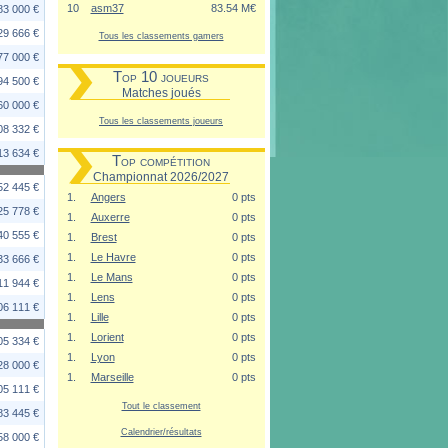
10
asm37
83.54 M€
83 000 €
29 666 €
Tous les classements gamers
77 000 €
Top 10 joueurs
94 500 €
Matches joués
60 000 €
Tous les classements joueurs
08 332 €
13 634 €
Top compétition
Championnat 2026/2027
52 445 €
1.
Angers
0 pts
25 778 €
1.
Auxerre
0 pts
40 555 €
1.
Brest
0 pts
1.
Le Havre
0 pts
33 666 €
1.
Le Mans
0 pts
11 944 €
1.
Lens
0 pts
06 111 €
1.
Lille
0 pts
1.
Lorient
0 pts
05 334 €
1.
Lyon
0 pts
28 000 €
1.
Marseille
0 pts
05 111 €
Tout le classement
83 445 €
Calendrier/résultats
58 000 €