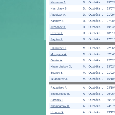
Khusanov A.
D.
Ouzbékis...
29/02/
Nasrullaev S.
D.
Ouzbékis...
23/07/
Abdullaev A.
D.
Ouzbékis...
01/09/
Karimov B.
D.
Ouzbékis...
07/08/
Alizhonov K.
D.
Ouzbékis...
19/04/
Urozov J.
D.
Ouzbékis...
18/01/
Sayfiev F.
D.
Ouzbékis...
17/01/
Shukurov O.
M.
Ouzbékis...
22/06/
Mozgovoy A.
M.
Ouzbékis...
02/04/
Ganiev A.
M.
Ouzbékis...
22/02/
Khamrobekov O.
M.
Ouzbékis...
13/02/
Esanov S.
M.
Ouzbékis...
01/02/
Iskanderov J.
M.
Ouzbékis...
16/10/
Fayzullaev A.
A.
Ouzbékis...
03/10/
Shomurodov E.
A.
Ouzbékis...
29/06/
Sergeev I.
A.
Ouzbékis...
30/04/
Khamdamov D.
A.
Ouzbékis...
24/07/
Urunov O.
A.
Ouzbékis...
19/12/