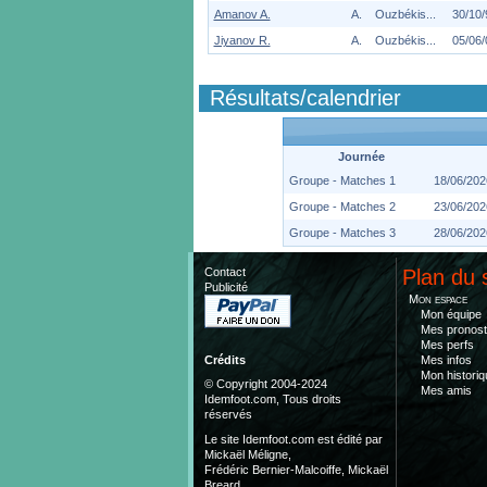
Amanov A.
A.
Ouzbékis...
30/10/
Jiyanov R.
A.
Ouzbékis...
05/06/
Résultats/calendrier
Journée
Groupe - Matches 1
18/06/202
Groupe - Matches 2
23/06/202
Groupe - Matches 3
28/06/202
Contact
Plan du 
Publicité
Mon espace
Mon équipe
Mes pronost
Mes perfs
Mes infos
Crédits
Mon historiq
© Copyright 2004-2024
Mes amis
Idemfoot.com, Tous droits
réservés
Le site Idemfoot.com est édité par
Mickaël Méligne,
Frédéric Bernier-Malcoiffe, Mickaël
Breard.