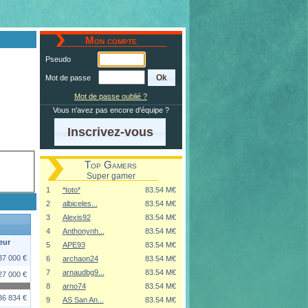
Mon compte
Pseudo
Mot de passe
Mot de passe oublié ?
Vous n'avez pas encore d'équipe ?
Inscrivez-vous
Top Gamers
Super gamer
1
*toto*
83.54 M€
2
albiceles...
83.54 M€
3
Alexis92
83.54 M€
4
Anthonynh...
83.54 M€
eur
5
APE93
83.54 M€
37 000 €
6
archaon24
83.54 M€
7
arnaudbg9...
83.54 M€
27 000 €
8
arno74
83.54 M€
36 834 €
9
AS San An...
83.54 M€