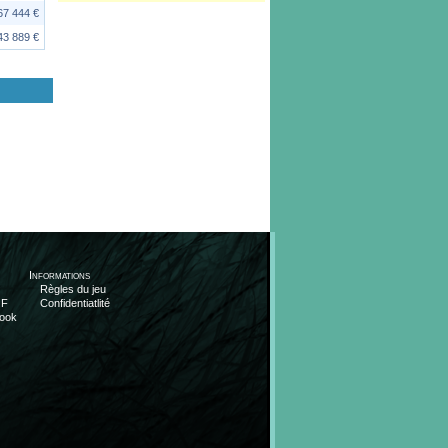
67 444 €
43 889 €
Informations
Règles du jeu
OF
Confidentiatlité
ook