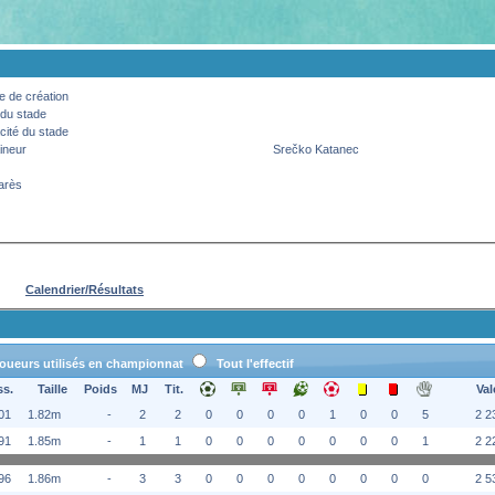
 de création
du stade
ité du stade
ineur
Srečko Katanec
arès
Calendrier/Résultats
oueurs utilisés en championnat
Tout l'effectif
ss.
Taille
Poids
MJ
Tit.
Val
01
1.82m
-
2
2
0
0
0
0
1
0
0
5
2 2
91
1.85m
-
1
1
0
0
0
0
0
0
0
1
2 2
96
1.86m
-
3
3
0
0
0
0
0
0
0
0
2 5