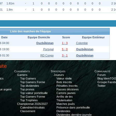
97
1.81m
-
1
0
0
0
0
0
0
0
0
0
2 1
01
1.8m
-
1
0
0
0
0
0
0
0
0
0
2 1
Liste des matches de l'équipe
Date
Equipe Domicile
Score
Equipe Extérieur
6 04:00
Ouzbékistan
1 - 3
Colombie
6 19:00
Portugal
5 - 0
Ouzbékistan
6 01:30
RD Congo
3 - 1
Ouzbékistan
site
Classements
Statistiques
Communauté
Gamers
Joueurs
Forum
ics
Top Gamers
Valeur réelle
Blog IdemTO
Top Gamers Forme
Buts inscrits
Groupe Faceb
Top dividendes
Pénalties inscrits
Twitter
ue argent
Top pronos
Passes décisives
Top valeur portefeuille
Cartons jaunes
Top Gamers Forme
Arrêts de tirs
Top Trophées
Titularisation
Championnat 2026/2027
Matches joués
Calendrier/résultats
Présence dans portefeuille
Classement
Dividendes
Dividendes dernière journée