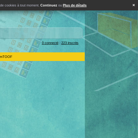
×
s de cookies à tout moment.
Continuez
ou
Plus de détails
0 connecté
|
223 inscrits
IdemTOOF