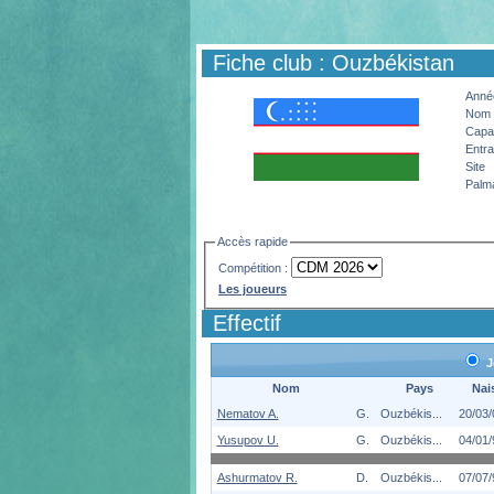
Fiche club : Ouzbékistan
Année
Nom 
Capac
Entra
Site
Palm
Accès rapide
Compétition :
Les joueurs
Effectif
J
Nom
Pays
Nai
Nematov A.
G.
Ouzbékis...
20/03/
Yusupov U.
G.
Ouzbékis...
04/01/
Ashurmatov R.
D.
Ouzbékis...
07/07/