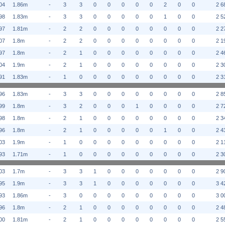
04
1.86m
-
3
3
0
0
0
0
0
2
0
0
2 6
98
1.83m
-
3
3
0
0
0
0
0
1
0
0
2 5
97
1.81m
-
2
2
0
0
0
0
0
0
0
0
2 2
07
1.8m
-
2
2
0
0
0
0
0
0
0
0
2 1
97
1.8m
-
2
1
0
0
0
0
0
0
0
0
2 4
04
1.9m
-
2
1
0
0
0
0
0
0
0
0
2 3
91
1.83m
-
1
0
0
0
0
0
0
0
0
0
2 3
96
1.83m
-
3
3
0
0
0
0
0
0
0
0
2 8
99
1.8m
-
3
2
0
0
0
1
0
0
0
0
2 7
98
1.8m
-
2
1
0
0
0
0
0
0
0
0
2 3
96
1.8m
-
2
1
0
0
0
0
0
1
0
0
2 4
03
1.9m
-
1
0
0
0
0
0
0
0
0
0
2 1
93
1.71m
-
1
0
0
0
0
0
0
0
0
0
2 3
03
1.7m
-
3
3
1
0
0
0
0
0
0
0
2 9
95
1.9m
-
3
3
1
0
0
0
0
0
0
0
3 4
93
1.86m
-
3
0
0
0
0
0
0
0
0
0
3 0
96
1.8m
-
2
1
0
0
0
0
0
0
0
0
2 4
00
1.81m
-
2
1
0
0
0
0
0
0
0
0
2 5