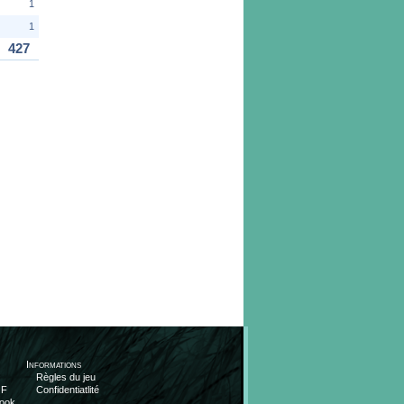
1
1
427
Informations
Règles du jeu
OF
Confidentiatlité
ook