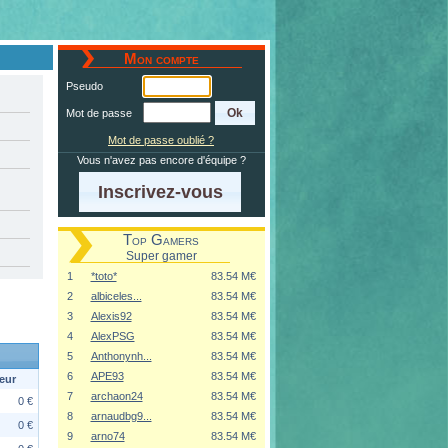
Mon compte
Pseudo
Mot de passe
Mot de passe oublié ?
Vous n'avez pas encore d'équipe ?
Inscrivez-vous
Top Gamers
Super gamer
1
*toto*
83.54 M€
2
albiceles...
83.54 M€
3
Alexis92
83.54 M€
4
AlexPSG
83.54 M€
5
Anthonynh...
83.54 M€
6
APE93
83.54 M€
eur
7
archaon24
83.54 M€
0 €
8
arnaudbg9...
83.54 M€
0 €
9
arno74
83.54 M€