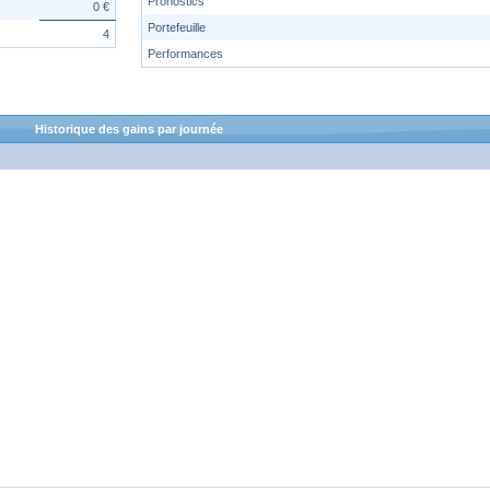
Pronostics
0 €
Portefeuille
4
Performances
Historique des gains par journée