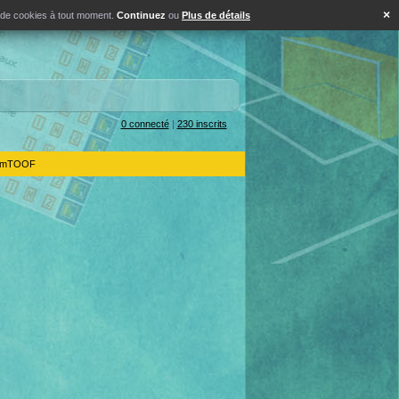
×
s de cookies à tout moment.
Continuez
ou
Plus de détails
0 connecté
|
230 inscrits
IdemTOOF