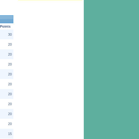
Points
30
20
20
20
20
20
20
20
20
20
15