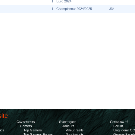
1
Euro 2024
1
Championnat 2024/2025
J34
site
Classements
Statistiques
Communauté
Gamers
Joueurs
Forum
ics
Top Gamers
Valeur réelle
Blog IdemTO
Top Gamers Forme
Buts inscrits
Groupe Faceb