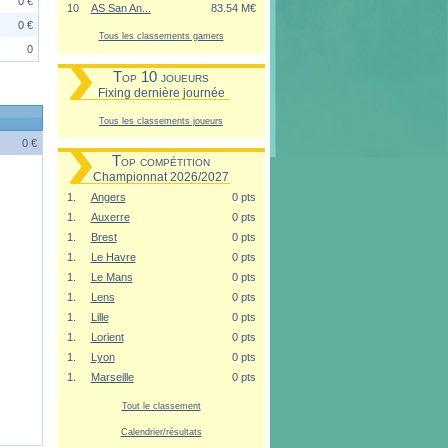
0 €
10
AS San An...
83.54 M€
0 €
Tous les classements gamers
0
Top 10 joueurs
Fixing dernière journée
Tous les classements joueurs
0 €
Top compétition
Championnat 2026/2027
1.
Angers
0 pts
1.
Auxerre
0 pts
1.
Brest
0 pts
1.
Le Havre
0 pts
1.
Le Mans
0 pts
1.
Lens
0 pts
1.
Lille
0 pts
1.
Lorient
0 pts
1.
Lyon
0 pts
1.
Marseille
0 pts
Tout le classement
Calendrier/résultats