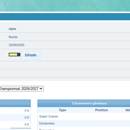
clyro
Bastia
29/08/2005
Détails
Classements généraux
Type
Position
Val
0 €
Super Gamer
0 €
Dividendes
0 €