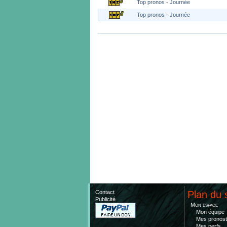
Top pronos - Journée
Top pronos - Journée
Contact
Plan du 
Publicité
Mon espace
Mon équipe
Mes pronost
Mes perfs