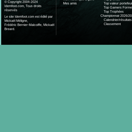
© Copyright 2004-2024
Mes amis
Top valeur portefeui
Idemfoot.com, Tous droits
Top Gamers Form
réservés
Top Trophées
Championnat 2026/20
Le site Idemfoot.com est édité par
Calendrier/résultats
Mickaël Méligne,
Classement
Frédéric Bernier-Malcoiffe, Mickaël
Breard.