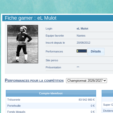
Fiche gamer : eL Mulot
Login
eL Mulot
Equipe favorite
Nantes
Inscrit depuis le
20/08/2012
Détails
Performances
Site perso
Présentation
^^
Performances pour la compétition
Compte Idemfoot
Trésorerie
83 542 900 €
Super 
Portefeuille
0 €
Dividen
Fonds bloqués
0 €