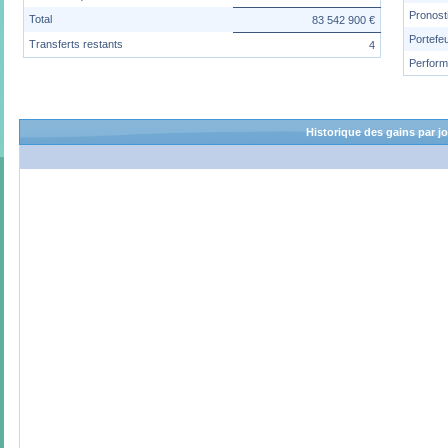
Pronost
Total
83 542 900 €
Portefeu
Transferts restants
4
Perfor
Historique des gains par j