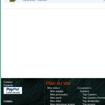
Contact
Plan du site
Publicité
Mon espace
Classements
Mon équipe
Gamers
Mes pronostics
Top Gamers
Mes perfs
Top Gamers Form
Mes infos
Top dividendes
Crédits
Mon historique argent
Top pronos