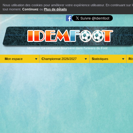
Nous utilisation des cookies pour améliorer votre expérience utilisateur. En continuant s
tout moment.
Continuez
ou
Plus de détails
Aller au contenu
Aller au menu
Mon compte
Idemfoot. La simulation boursière dans l'univers du Foot
Mon espace
Championnat 2026/2027
Statistiques
R