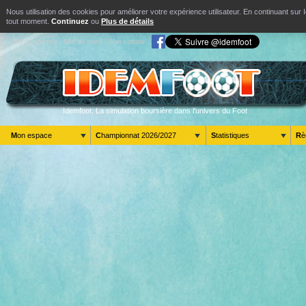
Nous utilisation des cookies pour améliorer votre expérience utilisateur. En continuant s
tout moment.
Continuez
ou
Plus de détails
Aller au contenu
Aller au menu
Mon compte
Idemfoot. La simulation boursière dans l'univers du Foot
Mon espace
Championnat 2026/2027
Statistiques
R