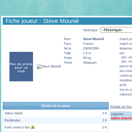
Fiche joueur : Steve Mounié
Historique :
Nom
Steve
Mounié
match jo
Pays
France
match no
Né le
29/09/1994
titularisa
Taille
1.9 m
but
pén. ré
Poids
80 kg
pén. m
Poste
Attaquant
passe dé
but cont
carton j
expulsio
arrêt
but en s
sélectio
Détails de la valeur
[Détails de l'év
Valeur initiale
0 €
Légende :
valeur planch
Dividendes
0 €
A été vendu 0 fois
0 €