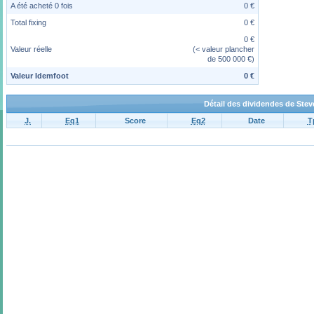
A été acheté 0 fois
0 €
Total fixing
0 €
0 €
Valeur réelle
(< valeur plancher
de 500 000 €)
Valeur Idemfoot
0 €
Détail des dividendes de Ste
J.
Eq1
Score
Eq2
Date
T