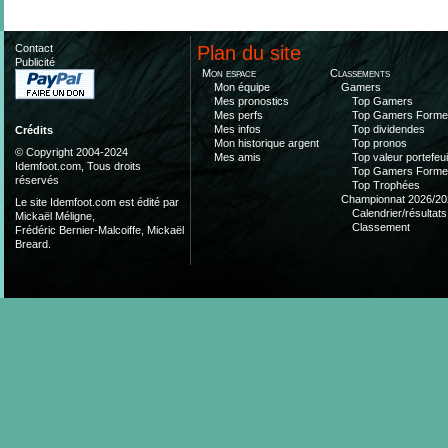
Contact
Plan du site
Publicité
Mon espace
Classements
Mon équipe
Gamers
Mes pronostics
Top Gamers
Mes perfs
Top Gamers Form
Mes infos
Top dividendes
Crédits
Mon historique argent
Top pronos
© Copyright 2004-2024
Mes amis
Top valeur portefeui
Idemfoot.com, Tous droits
Top Gamers Form
réservés
Top Trophées
Championnat 2026/20
Le site Idemfoot.com est édité par
Calendrier/résultats
Mickaël Méligne,
Classement
Frédéric Bernier-Malcoiffe, Mickaël
Breard.