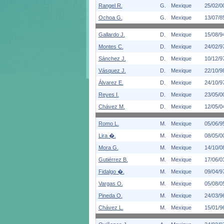
Rangel R.
G.
Mexique
25/02/0
Ochoa G.
G.
Mexique
13/07/8
Gallardo J.
D.
Mexique
15/08/9
Montes C.
D.
Mexique
24/02/9
Sánchez J.
D.
Mexique
10/12/9
Vásquez J.
D.
Mexique
22/10/9
Álvarez E.
D.
Mexique
24/10/9
Reyes I.
D.
Mexique
23/05/0
Chávez M.
D.
Mexique
12/05/0
Romo L.
M.
Mexique
05/06/9
Lira �.
M.
Mexique
08/05/0
Mora G.
M.
Mexique
14/10/0
Gutiérrez B.
M.
Mexique
17/06/0
Fidalgo �.
M.
Mexique
09/04/9
Vargas O.
M.
Mexique
05/08/0
Pineda O.
M.
Mexique
24/03/9
Chávez L.
M.
Mexique
15/01/9