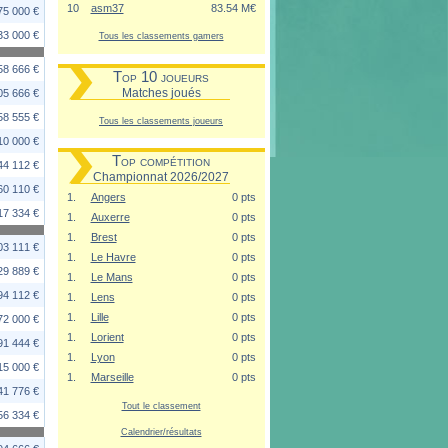
10
asm37
83.54 M€
75 000 €
33 000 €
Tous les classements gamers
58 666 €
Top 10 joueurs
Matches joués
05 666 €
58 555 €
Tous les classements joueurs
10 000 €
Top compétition
44 112 €
Championnat 2026/2027
60 110 €
1.
Angers
0 pts
17 334 €
1.
Auxerre
0 pts
1.
Brest
0 pts
03 111 €
1.
Le Havre
0 pts
29 889 €
1.
Le Mans
0 pts
94 112 €
1.
Lens
0 pts
1.
Lille
0 pts
72 000 €
1.
Lorient
0 pts
91 444 €
1.
Lyon
0 pts
15 000 €
1.
Marseille
0 pts
41 776 €
Tout le classement
56 334 €
Calendrier/résultats