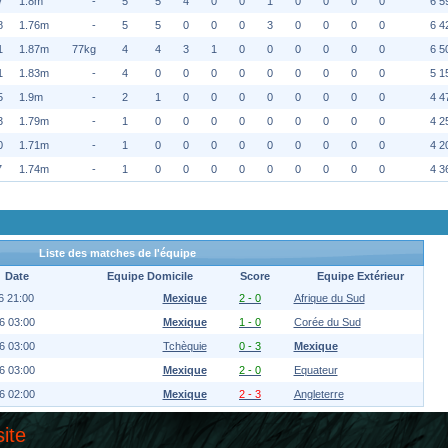
7
1.8m
-
5
5
4
0
0
1
0
0
0
0
6 5
8
1.76m
-
5
5
0
0
0
3
0
0
0
0
6 4
1
1.87m
77kg
4
4
3
1
0
0
0
0
0
0
6 5
1
1.83m
-
4
0
0
0
0
0
0
0
0
0
5 1
5
1.9m
-
2
1
0
0
0
0
0
0
0
0
4 4
3
1.79m
-
1
0
0
0
0
0
0
0
0
0
4 2
0
1.71m
-
1
0
0
0
0
0
0
0
0
0
4 2
7
1.74m
-
1
0
0
0
0
0
0
0
0
0
4 3
Liste des matches de l'équipe
Date
Equipe Domicile
Score
Equipe Extérieur
6 21:00
Mexique
2 - 0
Afrique du Sud
6 03:00
Mexique
1 - 0
Corée du Sud
6 03:00
Tchèquie
0 - 3
Mexique
6 03:00
Mexique
2 - 0
Equateur
6 02:00
Mexique
2 - 3
Angleterre
site