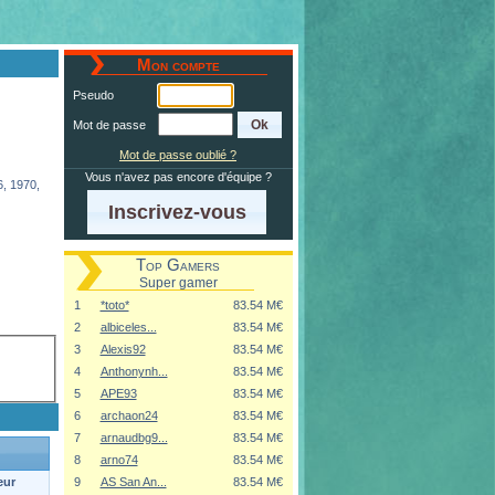
Mon compte
Pseudo
Mot de passe
Mot de passe oublié ?
Vous n'avez pas encore d'équipe ?
6, 1970,
Inscrivez-vous
Top Gamers
Super gamer
1
*toto*
83.54 M€
2
albiceles...
83.54 M€
3
Alexis92
83.54 M€
4
Anthonynh...
83.54 M€
5
APE93
83.54 M€
6
archaon24
83.54 M€
7
arnaudbg9...
83.54 M€
8
arno74
83.54 M€
9
AS San An...
83.54 M€
eur