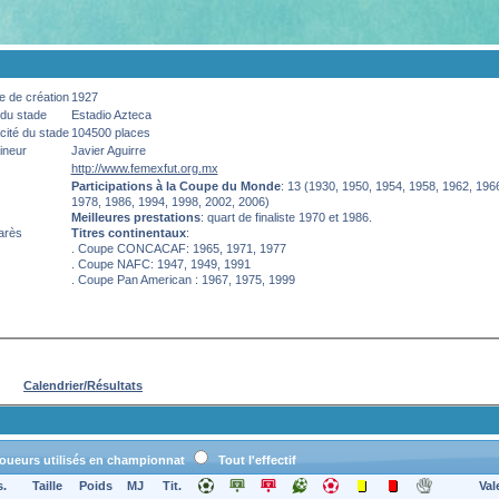
 de création
1927
du stade
Estadio Azteca
ité du stade
104500 places
ineur
Javier Aguirre
http://www.femexfut.org.mx
Participations à la Coupe du Monde
: 13 (1930, 1950, 1954, 1958, 1962, 196
1978, 1986, 1994, 1998, 2002, 2006)
Meilleures prestations
: quart de finaliste 1970 et 1986.
arès
Titres continentaux
:
. Coupe CONCACAF: 1965, 1971, 1977
. Coupe NAFC: 1947, 1949, 1991
. Coupe Pan American : 1967, 1975, 1999
Calendrier/Résultats
oueurs utilisés en championnat
Tout l'effectif
s.
Taille
Poids
MJ
Tit.
Val