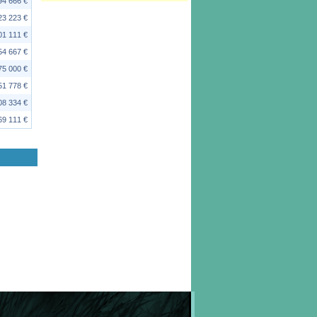
94 666 €
23 223 €
01 111 €
54 667 €
75 000 €
51 778 €
08 334 €
69 111 €