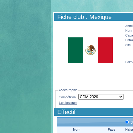
Fiche club : Mexique
Année
Nom 
Capac
Entra
Site
Palm
Accès rapide
Compétition :
Les joueurs
Effectif
J
Nom
Pays
Nais