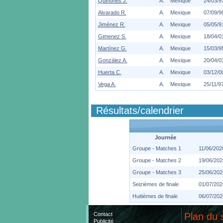
Quiñones J.
A.
Mexique
24/03/9
Alvarado R.
A.
Mexique
07/09/9
Jiménez R.
A.
Mexique
05/05/9
Gimenez S.
A.
Mexique
18/04/0
Martínez G.
A.
Mexique
15/03/9
González A.
A.
Mexique
20/04/0
Huerta C.
A.
Mexique
03/12/0
Vega A.
A.
Mexique
25/11/9
Résultats/calendrier
Journée
Groupe - Matches 1
11/06/202
Groupe - Matches 2
19/06/202
Groupe - Matches 3
25/06/202
Seizièmes de finale
01/07/202
Huitièmes de finale
06/07/202
Contact
Plan du 
Publicité