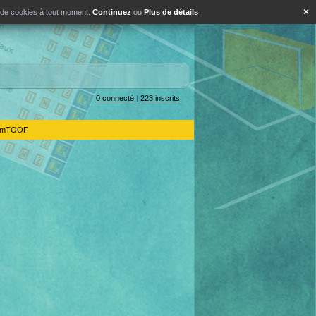
×
s de cookies à tout moment.
Continuez
ou
Plus de détails
0 connecté
|
223 inscrits
IdemTOOF