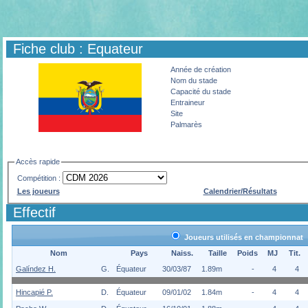
Fiche club : Equateur
Année de création
Nom du stade
Capacité du stade
Entraineur
Site
Palmarès
Accès rapide
Compétition :
Les joueurs
Calendrier/Résultats
Effectif
Joueurs utilisés en championnat
Nom
Pays
Naiss.
Taille
Poids
MJ
Tit.
Galíndez H.
G.
Équateur
30/03/87
1.89m
-
4
4
Hincapié P.
D.
Équateur
09/01/02
1.84m
-
4
4