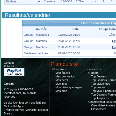
Minda A.
A.
Équateur
14/05/03
1.71m
-
1
1
Résultats/calendrier
Liste des matches de l'é
Journée
Date
Equipe Domi
Groupe - Matches 1
15/06/2026 01:00
Côte 
Groupe - Matches 2
21/06/2026 02:00
Eq
Groupe - Matches 3
25/06/2026 22:00
Eq
Seizièmes de finale
01/07/2026 03:00
M
Contact
Plan du site
Publicité
Mon espace
Classements
Mon équipe
Gamers
Mes pronostics
Top Gamers
Mes perfs
Top Gamers Form
Mes infos
Top dividendes
Crédits
Mon historique argent
Top pronos
© Copyright 2004-2024
Mes amis
Top valeur portefeui
Idemfoot.com, Tous droits
Top Gamers Form
réservés
Top Trophées
Championnat 2026/20
Le site Idemfoot.com est édité par
Calendrier/résultats
Mickaël Méligne,
Classement
Frédéric Bernier-Malcoiffe, Mickaël
Breard.