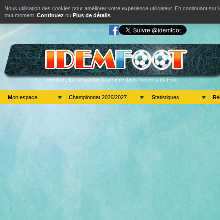
Nous utilisation des cookies pour améliorer votre expérience utilisateur. En continuant s
tout moment.
Continuez
ou
Plus de détails
Aller au contenu
Aller au menu
Mon compte
Idemfoot. La simulation boursière dans l'univers du Foot
Mon espace
Championnat 2026/2027
Statistiques
R