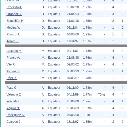
Pacho W.
D.
Équateur
16/10/01
1.88m
-
4
4
Preciado A.
D.
Équateur
18/02/98
1.73m
-
4
0
Ordóñez J.
D.
Équateur
21/04/04
1.88m
-
3
3
Estupiñán P.
D.
Équateur
21/01/98
1.75m
-
2
1
Medina Y.
D.
Équateur
05/11/04
1.78m
-
1
0
Porozo J.
D.
Équateur
04/08/00
1.93m
-
1
0
Torres F.
D.
Équateur
11/01/97
1.87m
-
1
0
Caicedo M.
M.
Équateur
02/11/01
1.78m
-
4
4
Franco A.
M.
Équateur
21/08/98
1.76m
-
4
4
Vite P.
M.
Équateur
09/03/02
1.73m
-
4
4
Alcívar J.
M.
Équateur
05/08/99
1.75m
-
1
1
Páez K.
M.
Équateur
04/05/07
1.78m
-
1
0
Plata G.
A.
Équateur
01/11/00
1.78m
-
4
4
Valencia E.
A.
Équateur
04/11/89
1.77m
70kg
4
4
Yeboah J.
A.
Équateur
23/06/00
1.7m
-
4
4
Angulo N.
A.
Équateur
19/06/03
1.83m
-
4
2
Rodríguez K.
A.
Équateur
04/03/00
1.9m
-
4
0
Caicedo J.
A.
Équateur
18/11/97
1.85m
-
3
0