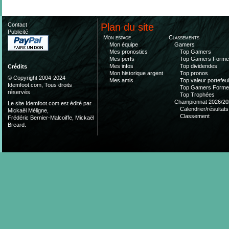
Contact
Plan du site
Publicité
Mon espace
Classements
Mon équipe
Gamers
Mes pronostics
Top Gamers
Mes perfs
Top Gamers Form
Mes infos
Top dividendes
Crédits
Mon historique argent
Top pronos
© Copyright 2004-2024
Mes amis
Top valeur portefeui
Idemfoot.com, Tous droits
Top Gamers Form
réservés
Top Trophées
Championnat 2026/20
Le site Idemfoot.com est édité par
Calendrier/résultats
Mickaël Méligne,
Classement
Frédéric Bernier-Malcoiffe, Mickaël
Breard.