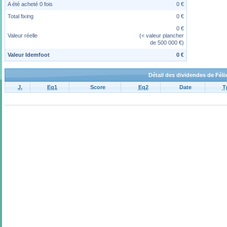
A été acheté 0 fois
0 €
Total fixing
0 €
0 €
Valeur réelle
(< valeur plancher
de 500 000 €)
Valeur Idemfoot
0 €
Détail des dividendes de Féli
J.
Eq1
Score
Eq2
Date
T