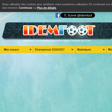
Nous utilisation des cookies pour améliorer votre expérience utilisateur. En continuant s
tout moment.
Continuez
ou
Plus de détails
Aller au contenu
Aller au menu
Mon compte
Idemfoot. La simulation boursière dans l'univers du Foot
Mon espace
Championnat 2026/2027
Statistiques
R