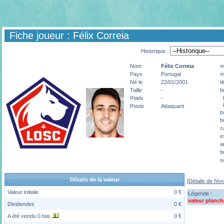
Fiche joueur : Félix Correia
Historique :
Nom
Félix
Correia
m
Pays
Portugal
m
Né le
22/01/2001
t
Taille
-
b
p
Poids
-
p
Poste
Attaquant
p
b
c
e
a
b
s
Détails de la valeur
[Détails de l'év
Valeur initiale
0 €
Légende :
valeur planch
Dividendes
0 €
A été vendu 0 fois
0 €