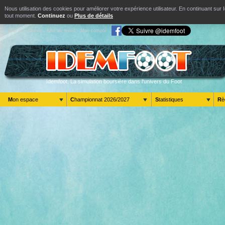
Nous utilisation des cookies pour améliorer votre expérience utilisateur. En continuant s
tout moment.
Continuez
ou
Plus de détails
Aller au contenu
Aller au menu
Mon compte
Idemfoot. La simulation boursière dans l'univers du Foot
Mon espace
Championnat 2026/2027
Statistiques
R