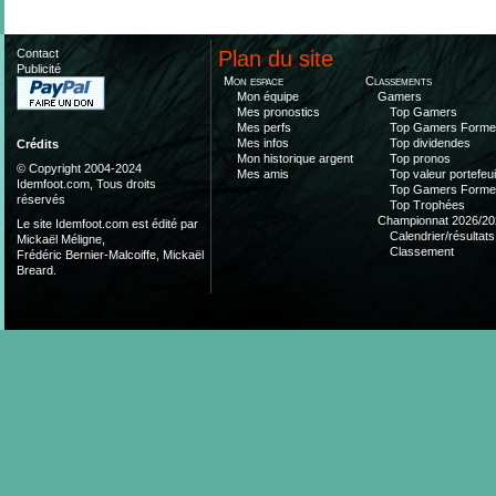
Contact
Plan du site
Publicité
Mon espace
Classements
Mon équipe
Gamers
Mes pronostics
Top Gamers
Mes perfs
Top Gamers Form
Mes infos
Top dividendes
Crédits
Mon historique argent
Top pronos
© Copyright 2004-2024
Mes amis
Top valeur portefeui
Idemfoot.com, Tous droits
Top Gamers Form
réservés
Top Trophées
Championnat 2026/20
Le site Idemfoot.com est édité par
Calendrier/résultats
Mickaël Méligne,
Classement
Frédéric Bernier-Malcoiffe, Mickaël
Breard.