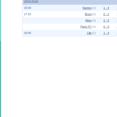
25/01/2026
15:00
Nantes
(-)
1 - 4
17:15
Brest
(-)
0 - 2
Metz
(-)
2 - 5
Paris FC
(-)
0 - 0
20:45
Lille
(-)
1 - 4