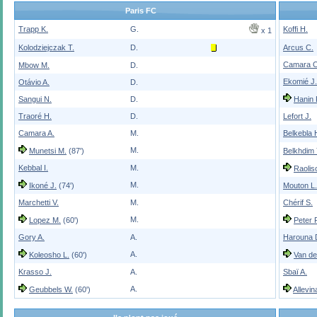
Paris FC
Trapp K.
G.
Koffi H.
x 1
Kolodziejczak T.
D.
Arcus C.
Camara O
Mbow M.
D.
Ekomié J.
Otávio A.
D.
Sangui N.
D.
Hanin 
Traoré H.
D.
Lefort J.
Camara A.
M.
Belkebla 
M.
Munetsi M.
(87')
Belkhdim 
Kebbal I.
M.
Raolis
M.
Ikoné J.
(74')
Mouton L.
Marchetti V.
M.
Chérif S.
M.
Lopez M.
(60')
Peter 
Gory A.
A.
Harouna 
A.
Koleosho L.
(60')
Van d
Krasso J.
A.
Sbaï A.
A.
Geubbels W.
(60')
Allevin