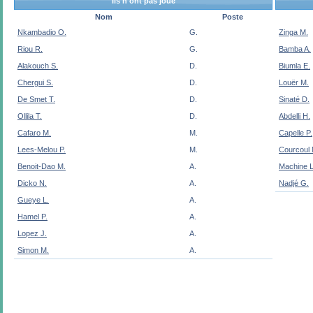
Ils n'ont pas joué
Nom
Poste
Nkambadio O.
G.
Zinga M.
Riou R.
G.
Bamba A.
Alakouch S.
D.
Biumla E.
Chergui S.
D.
Louër M.
De Smet T.
D.
Sinaté D.
Ollila T.
D.
Abdelli H.
Cafaro M.
M.
Capelle P.
Lees-Melou P.
M.
Courcoul 
Benoit-Dao M.
A.
Machine L
Dicko N.
A.
Nadjé G.
Gueye L.
A.
Hamel P.
A.
Lopez J.
A.
Simon M.
A.