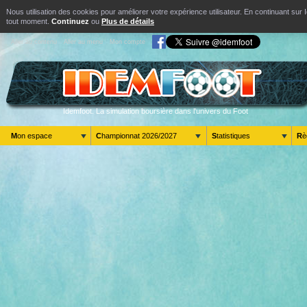
Nous utilisation des cookies pour améliorer votre expérience utilisateur. En continuant s
tout moment.
Continuez
ou
Plus de détails
Aller au contenu
Aller au menu
Mon compte
Idemfoot. La simulation boursière dans l'univers du Foot
Mon espace
Championnat 2026/2027
Statistiques
R