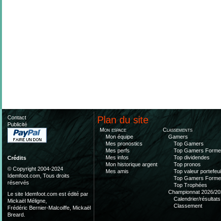
Contact
Plan du site
Publicité
Mon espace
Classements
Mon équipe
Gamers
Mes pronostics
Top Gamers
Mes perfs
Top Gamers Form
Mes infos
Top dividendes
Crédits
Mon historique argent
Top pronos
© Copyright 2004-2024
Mes amis
Top valeur portefeui
Idemfoot.com, Tous droits
Top Gamers Form
réservés
Top Trophées
Championnat 2026/20
Le site Idemfoot.com est édité par
Calendrier/résultats
Mickaël Méligne,
Classement
Frédéric Bernier-Malcoiffe, Mickaël
Breard.