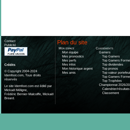
Contact
Plan du site
Publicité
Mon espace
Classements
Mon équipe
Gamers
Mes pronostics
Top Gamers
Mes perfs
Top Gamers Form
Mes infos
Top dividendes
Crédits
Mon historique argent
Top pronos
© Copyright 2004-2024
Mes amis
Top valeur portefeui
Idemfoot.com, Tous droits
Top Gamers Form
réservés
Top Trophées
Championnat 2026/20
Le site Idemfoot.com est édité par
Calendrier/résultats
Mickaël Méligne,
Classement
Frédéric Bernier-Malcoiffe, Mickaël
Breard.