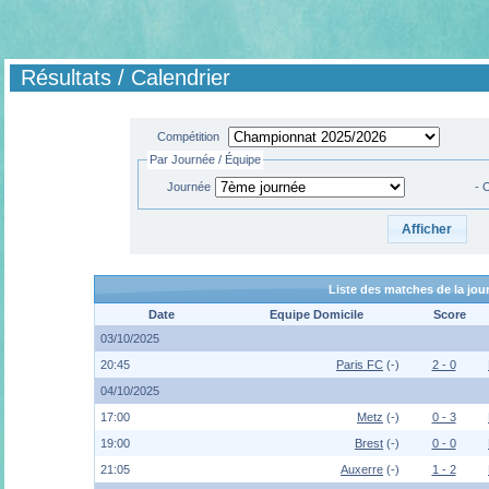
Résultats / Calendrier
Compétition
Par Journée / Équipe
Journée
- 
Liste des matches de la jo
Date
Equipe Domicile
Score
03/10/2025
20:45
Paris FC
(-)
2 - 0
04/10/2025
17:00
Metz
(-)
0 - 3
19:00
Brest
(-)
0 - 0
21:05
Auxerre
(-)
1 - 2