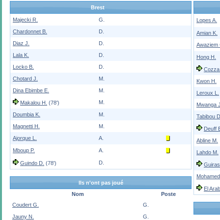
Brest
Majecki R.
G.
Lopes A.
Chardonnet B.
D.
Amian K.
Diaz J.
D.
Awaziem 
Lala K.
D.
Hong H.
Locko B.
D.
Cozza
Chotard J.
M.
Kwon H.
Dina Ebimbe E.
M.
Leroux L.
M.
Makalou H.
(78')
Mwanga J
Doumbia K.
M.
Tabibou D
Magnetti H.
M.
Deuff 
Ajorque L.
A.
Abline M.
Mboup P.
A.
Lahdo M.
D.
Guindo D.
(78')
Guiras
Mohamed
Ils n'ont pas joué
El Arab
Nom
Poste
Coudert G.
G.
Jauny N.
G.