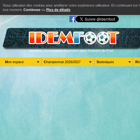
Nous utilisation des cookies pour améliorer votre expérience utilisateur. En continuant s
tout moment.
Continuez
ou
Plus de détails
Aller au contenu
Aller au menu
Mon compte
Idemfoot. La simulation boursière dans l'univers du Foot
Mon espace
Championnat 2026/2027
Statistiques
R