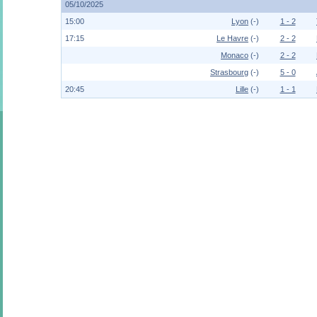
05/10/2025
15:00
Lyon
(-)
1 - 2
17:15
Le Havre
(-)
2 - 2
Monaco
(-)
2 - 2
Strasbourg
(-)
5 - 0
20:45
Lille
(-)
1 - 1