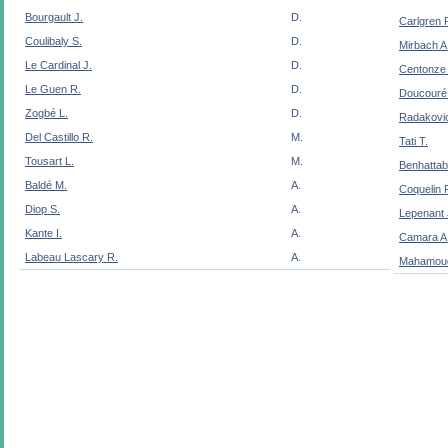
Bourgault J.
D.
Carlgren 
Coulibaly S.
D.
Mirbach A
Le Cardinal J.
D.
Centonze 
Le Guen R.
D.
Doucouré
Zogbé L.
D.
Radakovi
Del Castillo R.
M.
Tati T.
Tousart L.
M.
Benhattab
Baldé M.
A.
Coquelin 
Diop S.
A.
Lepenant 
Kante I.
A.
Camara A
Labeau Lascary R.
A.
Mahamoud