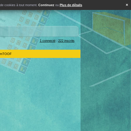
×
s de cookies à tout moment.
Continuez
ou
Plus de détails
1 connecté
|
222 inscrits
IdemTOOF