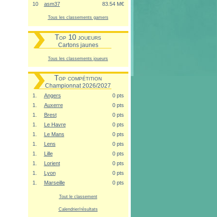
10
asm37
83.54 M€
Tous les classements gamers
Top 10 joueurs
Cartons jaunes
Tous les classements joueurs
Top compétition
Championnat 2026/2027
1.
Angers
0 pts
1.
Auxerre
0 pts
1.
Brest
0 pts
1.
Le Havre
0 pts
1.
Le Mans
0 pts
1.
Lens
0 pts
1.
Lille
0 pts
1.
Lorient
0 pts
1.
Lyon
0 pts
1.
Marseille
0 pts
Tout le classement
Calendrier/résultats