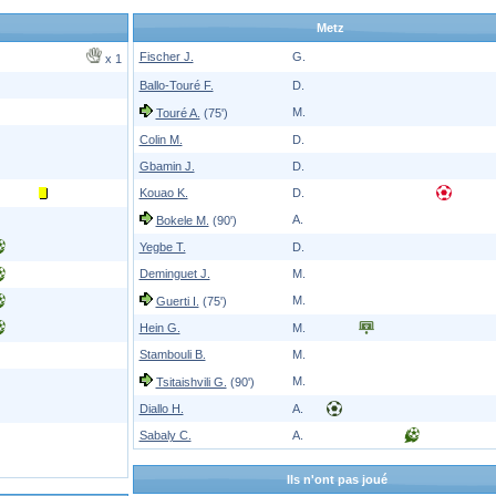
Metz
Fischer J.
G.
x 1
Ballo-Touré F.
D.
M.
Touré A.
(75')
Colin M.
D.
Gbamin J.
D.
Kouao K.
D.
A.
Bokele M.
(90')
Yegbe T.
D.
Deminguet J.
M.
M.
Guerti I.
(75')
Hein G.
M.
Stambouli B.
M.
M.
Tsitaishvili G.
(90')
Diallo H.
A.
Sabaly C.
A.
Ils n'ont pas joué