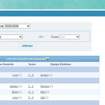
- OU -
Équipe
Liste des matches de la journée
pe Domicile
Score
Equipe Extérieur
Lyon
(-)
1 - 0
Angers
(-)
Nantes
(-)
2 - 2
Rennes
(-)
Brest
(-)
4 - 1
Nice
(-)
Lens
(-)
3 - 0
Lille
(-)