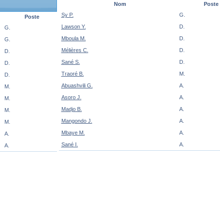
Nom
Poste
Sy P.
G.
Poste
Lawson Y.
D.
G.
Mboula M.
D.
G.
Mélières C.
D.
D.
Sané S.
D.
D.
Traoré B.
M.
D.
Abuashvili G.
A.
M.
Asoro J.
A.
M.
Madjo B.
A.
M.
Mangondo J.
A.
M.
Mbaye M.
A.
A.
Sané I.
A.
A.