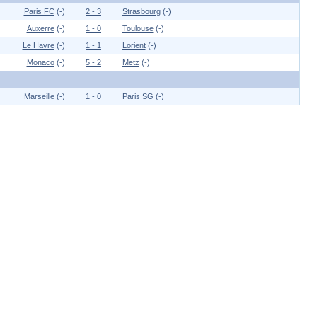
Paris FC
(-)
2 - 3
Strasbourg
(-)
Auxerre
(-)
1 - 0
Toulouse
(-)
Le Havre
(-)
1 - 1
Lorient
(-)
Monaco
(-)
5 - 2
Metz
(-)
Marseille
(-)
1 - 0
Paris SG
(-)