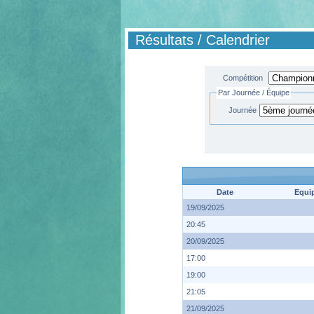
Résultats / Calendrier
Compétition
Par Journée / Équipe
Journée
Date
Equi
19/09/2025
20:45
20/09/2025
17:00
19:00
21:05
21/09/2025