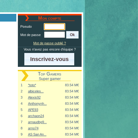
Mon compte
Pseudo
Mot de passe
Mot de passe oublié ?
Vous n'avez pas encore d'équipe ?
Inscrivez-vous
Top Gamers
Super gamer
1
*toto*
83.54 M€
2
albiceles...
83.54 M€
3
Alexis92
83.54 M€
4
Anthonynh...
83.54 M€
5
APE93
83.54 M€
6
archaon24
83.54 M€
7
arnaudbg9...
83.54 M€
8
arno74
83.54 M€
9
AS San An...
83.54 M€