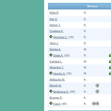
Monaco
Köhn P.
G.
Dier E.
D.
Kehrer T.
D.
Ouattara K.
D.
D.
Henrique C.
(79')
Teze J.
D.
Bamba A.
M.
D.
Diatta K.
(33')
Camara L.
M.
Minamino T.
M.
M.
Idumbo S.
(79')
Akliouche M.
A.
Biereth M.
A.
A.
Ilenikhena G.
(68')
Brunner P.
A.
A.
Fati A.
(46')