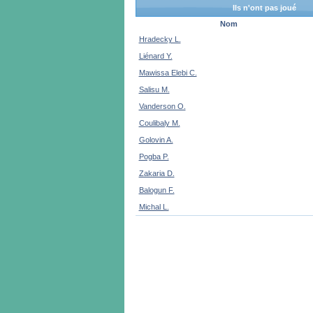
Ils n'ont pas joué
Nom
Hradecky L.
Liénard Y.
Mawissa Elebi C.
Salisu M.
Vanderson O.
Coulibaly M.
Golovin A.
Pogba P.
Zakaria D.
Balogun F.
Michal L.