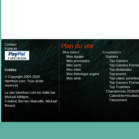
Contact
Plan du site
Publicité
Mon espace
Classements
Mon équipe
Gamers
Mes pronostics
Top Gamers
Mes perfs
Top Gamers Form
Mes infos
Top dividendes
Crédits
Mon historique argent
Top pronos
© Copyright 2004-2024
Mes amis
Top valeur portefeui
Idemfoot.com, Tous droits
Top Gamers Form
réservés
Top Trophées
Championnat 2026/20
Le site Idemfoot.com est édité par
Calendrier/résultats
Mickaël Méligne,
Classement
Frédéric Bernier-Malcoiffe, Mickaël
Breard.