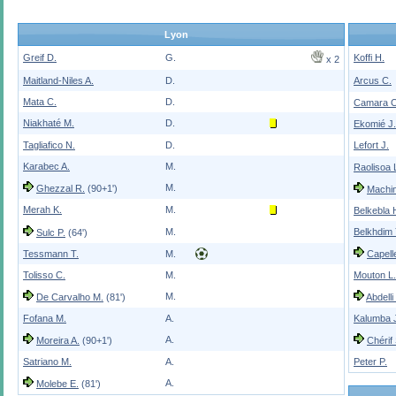
Lyon
Greif D.
G.
Koffi H.
x 2
Maitland-Niles A.
D.
Arcus C.
Mata C.
D.
Camara O
Niakhaté M.
D.
Ekomié J.
Tagliafico N.
D.
Lefort J.
Karabec A.
M.
Raolisoa 
M.
Ghezzal R.
(90+1')
Machin
Merah K.
M.
Belkebla 
M.
Belkhdim 
Sulc P.
(64')
Tessmann T.
M.
Capell
Tolisso C.
M.
Mouton L.
M.
De Carvalho M.
(81')
Abdelli
Fofana M.
A.
Kalumba 
A.
Moreira A.
(90+1')
Chérif 
Satriano M.
A.
Peter P.
A.
Molebe E.
(81')