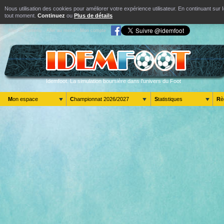
Nous utilisation des cookies pour améliorer votre expérience utilisateur. En continuant s
tout moment.
Continuez
ou
Plus de détails
Aller au contenu
Aller au menu
Mon compte
Idemfoot. La simulation boursière dans l'univers du Foot
Mon espace
Championnat 2026/2027
Statistiques
R