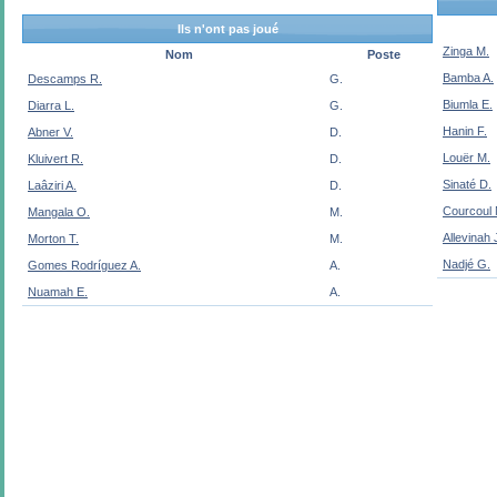
Ils n'ont pas joué
Zinga M.
Nom
Poste
Bamba A.
Descamps R.
G.
Biumla E.
Diarra L.
G.
Hanin F.
Abner V.
D.
Louër M.
Kluivert R.
D.
Sinaté D.
Laâziri A.
D.
Courcoul 
Mangala O.
M.
Allevinah 
Morton T.
M.
Nadjé G.
Gomes Rodríguez A.
A.
Nuamah E.
A.