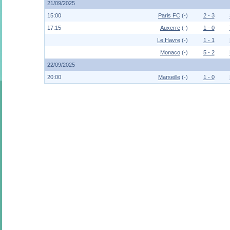
21/09/2025
15:00
Paris FC
(-)
2 - 3
17:15
Auxerre
(-)
1 - 0
Le Havre
(-)
1 - 1
Monaco
(-)
5 - 2
22/09/2025
20:00
Marseille
(-)
1 - 0