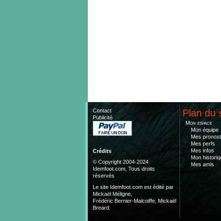
Contact
Plan du 
Publicité
Mon espace
Mon équipe
Mes pronost
Mes perfs
Mes infos
Crédits
Mon historiq
© Copyright 2004-2024
Mes amis
Idemfoot.com, Tous droits
réservés
Le site Idemfoot.com est édité par
Mickaël Méligne,
Frédéric Bernier-Malcoiffe, Mickaël
Breard.