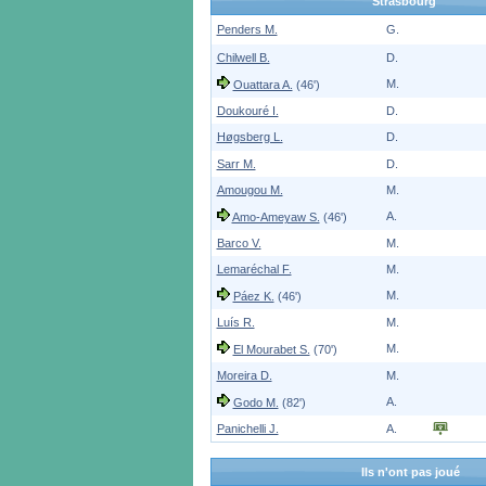
Strasbourg
Penders M.
G.
Chilwell B.
D.
M.
Ouattara A.
(46')
Doukouré I.
D.
Høgsberg L.
D.
Sarr M.
D.
Amougou M.
M.
A.
Amo-Ameyaw S.
(46')
Barco V.
M.
Lemaréchal F.
M.
M.
Páez K.
(46')
Luís R.
M.
M.
El Mourabet S.
(70')
Moreira D.
M.
A.
Godo M.
(82')
Panichelli J.
A.
Ils n'ont pas joué