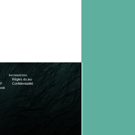
Informations
Règles du jeu
OF
Confidentiatlité
ook