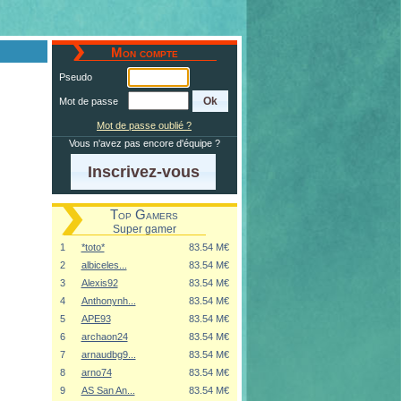
Mon compte
Pseudo
Mot de passe
Mot de passe oublié ?
Vous n'avez pas encore d'équipe ?
Inscrivez-vous
Top Gamers
Super gamer
1
*toto*
83.54 M€
2
albiceles...
83.54 M€
3
Alexis92
83.54 M€
4
Anthonynh...
83.54 M€
5
APE93
83.54 M€
6
archaon24
83.54 M€
7
arnaudbg9...
83.54 M€
8
arno74
83.54 M€
9
AS San An...
83.54 M€