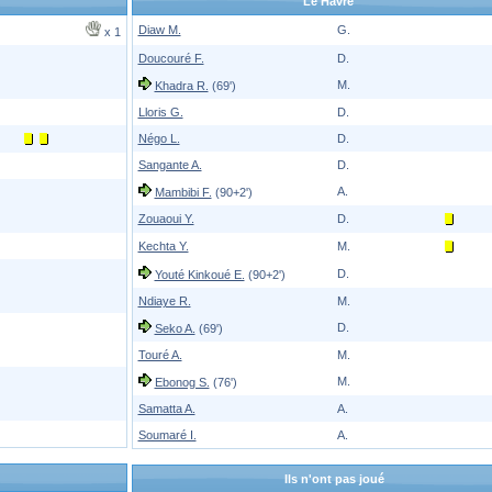
Le Havre
Diaw M.
G.
x 1
Doucouré F.
D.
M.
Khadra R.
(69')
Lloris G.
D.
Négo L.
D.
Sangante A.
D.
A.
Mambibi F.
(90+2')
Zouaoui Y.
D.
Kechta Y.
M.
D.
Youté Kinkoué E.
(90+2')
Ndiaye R.
M.
D.
Seko A.
(69')
Touré A.
M.
M.
Ebonog S.
(76')
Samatta A.
A.
Soumaré I.
A.
Ils n'ont pas joué