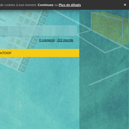
×
s de cookies à tout moment.
Continuez
ou
Plus de détails
0 connecté
|
222 inscrits
IdemTOOF