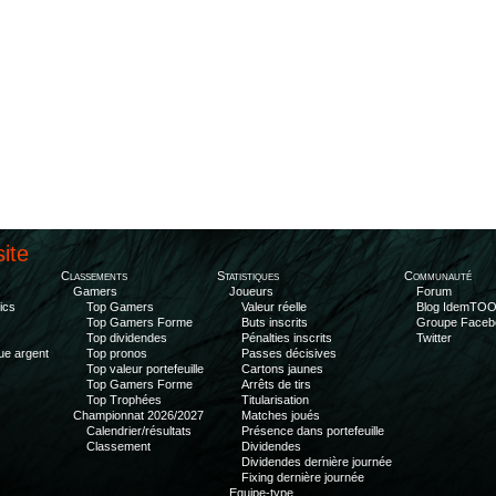
site
Classements
Statistiques
Communauté
Gamers
Joueurs
Forum
ics
Top Gamers
Valeur réelle
Blog IdemTO
Top Gamers Forme
Buts inscrits
Groupe Faceb
Top dividendes
Pénalties inscrits
Twitter
ue argent
Top pronos
Passes décisives
Top valeur portefeuille
Cartons jaunes
Top Gamers Forme
Arrêts de tirs
Top Trophées
Titularisation
Championnat 2026/2027
Matches joués
Calendrier/résultats
Présence dans portefeuille
Classement
Dividendes
Dividendes dernière journée
Fixing dernière journée
Equipe-type