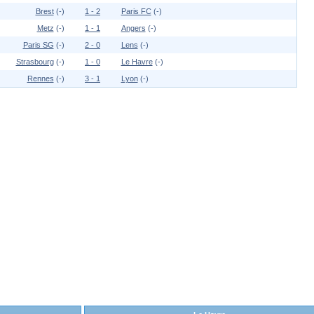
Brest
(-)
1 - 2
Paris FC
(-)
Metz
(-)
1 - 1
Angers
(-)
Paris SG
(-)
2 - 0
Lens
(-)
Strasbourg
(-)
1 - 0
Le Havre
(-)
Rennes
(-)
3 - 1
Lyon
(-)