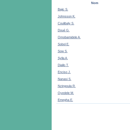
Nom
Bajic S.
Johnsson K.
Coulibaly S.
Doué G.
Omobamidele A.
Sobol E.
Sow S.
Sylla A.
Diallo T.
Enciso J.
Nanasi S.
Nzingoula R.
Oyedele M.
Emegha E.