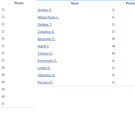
Poste
Nom
Poste
G.
Argney P.
G.
G.
Mpasi-Nzau L.
G.
D.
Delaine T.
D.
D.
Zagadou S.
D.
D.
Mosengo D.
M.
D.
Namli Y.
M.
D.
Zohouri G.
M.
D.
Kyeremeh G.
A.
M.
Logbo E.
A.
M.
Obougou N.
A.
M.
Pizzaro D.
A.
M.
M.
A.