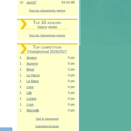
10
asm37
83.54 M€
Tous les classements gamers
Top 10 joueurs
Valeur réelle
Tous les classements joueurs
Top compétition
Championnat 2026/2027
1.
Angers
0 pts
1.
Auxerre
0 pts
1.
Brest
0 pts
1.
Le Havre
0 pts
1.
Le Mans
0 pts
1.
Lens
0 pts
1.
Lille
0 pts
1.
Lorient
0 pts
1.
Lyon
0 pts
1.
Marseille
0 pts
Tout le classement
Calendrier/résultats