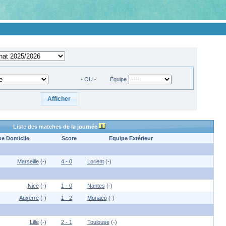
- OU -
Équipe
Liste des matches de la journée
pe Domicile
Score
Equipe Extérieur
Marseille
(-)
4 - 0
Lorient
(-)
Nice
(-)
1 - 0
Nantes
(-)
Auxerre
(-)
1 - 2
Monaco
(-)
Lille
(-)
2 - 1
Toulouse
(-)