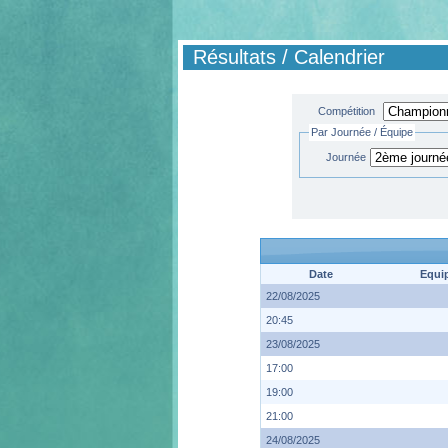
Résultats / Calendrier
Compétition
Par Journée / Équipe
Journée
Date
Equi
22/08/2025
20:45
23/08/2025
17:00
19:00
21:00
24/08/2025