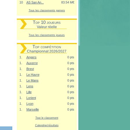
10
AS San An...
83.54 M€
Tous les classements gamers
Top 10 joueurs
Valeur réelle
Tous les classements joueurs
Top compétition
Championnat 2026/2027
1.
Angers
0 pts
1.
Auxerre
0 pts
1.
Brest
0 pts
1.
Le Havre
0 pts
1.
Le Mans
0 pts
1.
Lens
0 pts
1.
Lille
0 pts
1.
Lorient
0 pts
1.
Lyon
0 pts
1.
Marseille
0 pts
Tout le classement
Calendrier/résultats