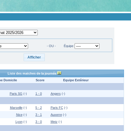
- OU -
Équipe
Liste des matches de la journée
pe Domicile
Score
Equipe Extérieur
Paris SG
(-)
1 - 0
Angers
(-)
Marseille
(-)
5 - 2
Paris FC
(-)
Nice
(-)
3 - 1
Auxerre
(-)
Lyon
(-)
3 - 0
Metz
(-)