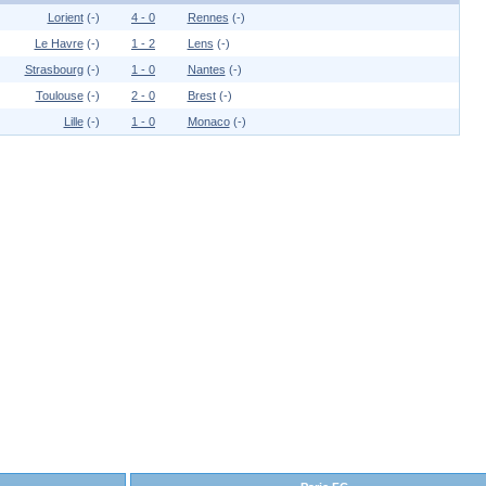
Lorient
(-)
4 - 0
Rennes
(-)
Le Havre
(-)
1 - 2
Lens
(-)
Strasbourg
(-)
1 - 0
Nantes
(-)
Toulouse
(-)
2 - 0
Brest
(-)
Lille
(-)
1 - 0
Monaco
(-)