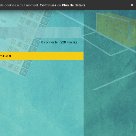
×
s de cookies à tout moment.
Continuez
ou
Plus de détails
0 connecté
|
228 inscrits
IdemTOOF