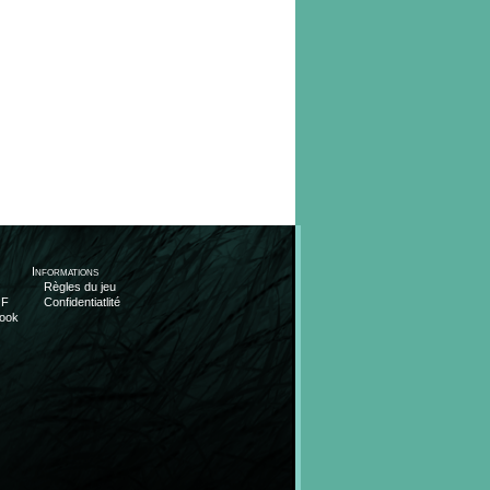
Informations
Règles du jeu
OF
Confidentiatlité
ook