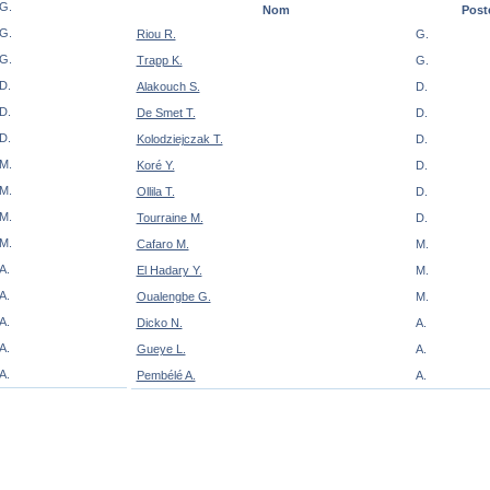
G.
Nom
Post
G.
Riou R.
G.
G.
Trapp K.
G.
D.
Alakouch S.
D.
D.
De Smet T.
D.
D.
Kolodziejczak T.
D.
M.
Koré Y.
D.
M.
Ollila T.
D.
M.
Tourraine M.
D.
M.
Cafaro M.
M.
A.
El Hadary Y.
M.
A.
Oualengbe G.
M.
A.
Dicko N.
A.
A.
Gueye L.
A.
A.
Pembélé A.
A.