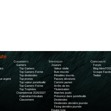
site
Classements
Statistiques
Communauté
Gamers
Joueurs
Forum
ics
Top Gamers
Valeur réelle
Blog IdemTO
Top Gamers Forme
Buts inscrits
Groupe Faceb
Top dividendes
Pénalties inscrits
Twitter
ue argent
Top pronos
Passes décisives
Top valeur portefeuille
Cartons jaunes
Top Gamers Forme
Arrêts de tirs
Top Trophées
Titularisation
Championnat 2026/2027
Matches joués
Calendrier/résultats
Présence dans portefeuille
Classement
Dividendes
Dividendes dernière journée
Fixing dernière journée
Equipe-type