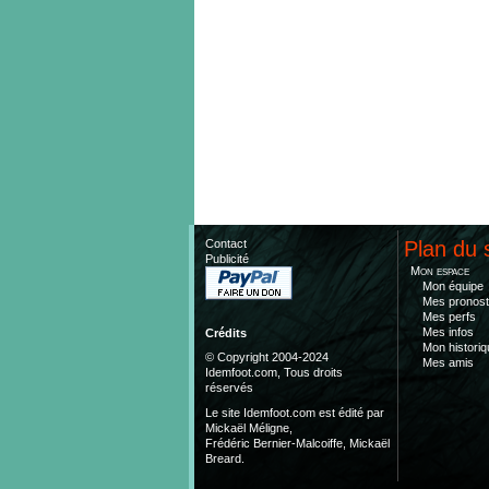
Contact
Plan du 
Publicité
Mon espace
Mon équipe
Mes pronost
Mes perfs
Mes infos
Crédits
Mon historiq
© Copyright 2004-2024
Mes amis
Idemfoot.com, Tous droits
réservés
Le site Idemfoot.com est édité par
Mickaël Méligne,
Frédéric Bernier-Malcoiffe, Mickaël
Breard.