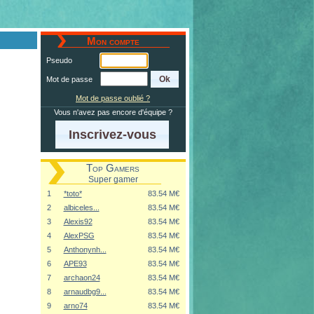
Mon compte
Pseudo
Mot de passe
Mot de passe oublié ?
Vous n'avez pas encore d'équipe ?
Inscrivez-vous
Top Gamers
Super gamer
1
*toto*
83.54 M€
2
albiceles...
83.54 M€
3
Alexis92
83.54 M€
4
AlexPSG
83.54 M€
5
Anthonynh...
83.54 M€
6
APE93
83.54 M€
7
archaon24
83.54 M€
8
arnaudbg9...
83.54 M€
9
arno74
83.54 M€