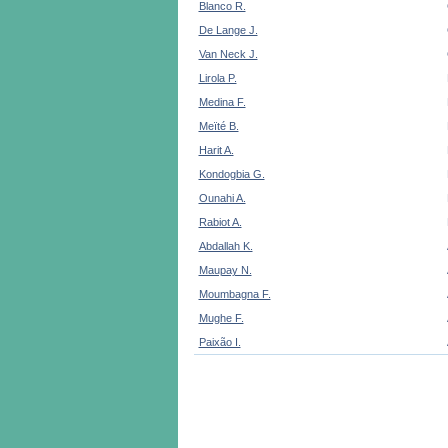
Blanco R.
De Lange J.
Van Neck J.
Lirola P.
Medina F.
Meïté B.
Harit A.
Kondogbia G.
Ounahi A.
Rabiot A.
Abdallah K.
Maupay N.
Moumbagna F.
Mughe F.
Paixão I.