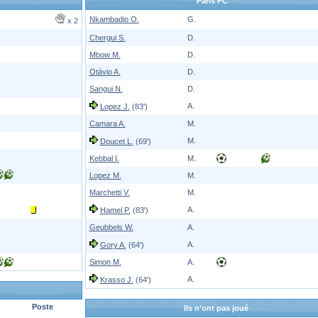
Paris FC
Nkambadio O.
G.
x 2
Chergui S.
D.
Mbow M.
D.
Otávio A.
D.
Sangui N.
D.
A.
Lopez J.
(83')
Camara A.
M.
M.
Doucet L.
(69')
Kebbal I.
M.
Lopez M.
M.
Marchetti V.
M.
A.
Hamel P.
(83')
Geubbels W.
A.
A.
Gory A.
(64')
Simon M.
A.
A.
Krasso J.
(64')
Poste
Ils n'ont pas joué