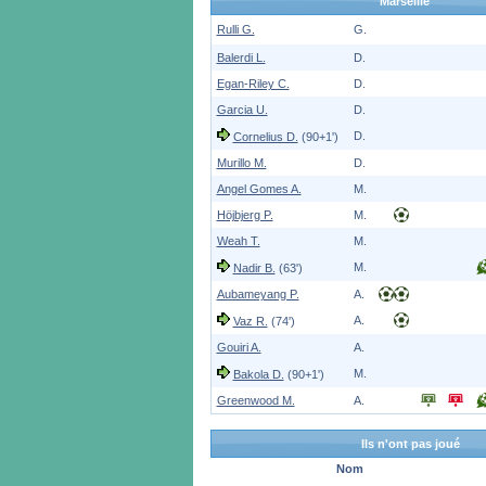
Marseille
Rulli G.
G.
Balerdi L.
D.
Egan-Riley C.
D.
Garcia U.
D.
D.
Cornelius D.
(90+1')
Murillo M.
D.
Angel Gomes A.
M.
Höjbjerg P.
M.
Weah T.
M.
M.
Nadir B.
(63')
Aubameyang P.
A.
A.
Vaz R.
(74')
Gouiri A.
A.
M.
Bakola D.
(90+1')
Greenwood M.
A.
Ils n'ont pas joué
Nom