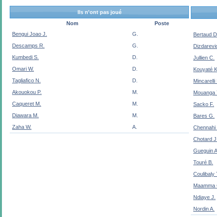
Ils n'ont pas joué
Nom
Poste
Bengui Joao J.
G.
Bertaud D
Descamps R.
G.
Dizdarevi
Kumbedi S.
D.
Jullien C.
Omari W.
D.
Kouyaté K
Tagliafico N.
D.
Mincarelli
Akouokou P.
M.
Mouanga 
Caqueret M.
M.
Sacko F.
Diawara M.
M.
Bares G.
Zaha W.
A.
Chennahi 
Chotard J
Gueguin A
Touré B.
Coulibaly 
Maamma 
Ndiaye J.
Nordin A.