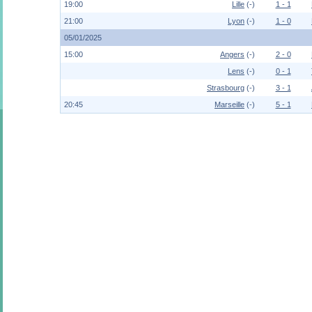
19:00
Lille
(-)
1 - 1
21:00
Lyon
(-)
1 - 0
05/01/2025
15:00
Angers
(-)
2 - 0
Lens
(-)
0 - 1
Strasbourg
(-)
3 - 1
20:45
Marseille
(-)
5 - 1