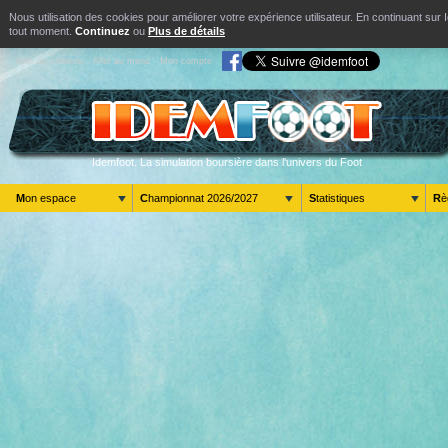
Nous utilisation des cookies pour améliorer votre expérience utilisateur. En continuant s
tout moment.
Continuez
ou
Plus de détails
Aller au contenu
Aller au menu
Mon compte
Idemfoot. La simulation boursière dans l'univers du Foot
Mon espace
Championnat 2026/2027
Statistiques
R