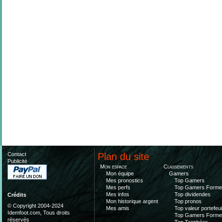
Contact
Plan du site
Publicité
Mon espace
Classements
Mon équipe
Gamers
Mes pronostics
Top Gamers
Mes perfs
Top Gamers Form
Mes infos
Top dividendes
Crédits
Mon historique argent
Top pronos
© Copyright 2004-2024
Mes amis
Top valeur portefeui
Idemfoot.com, Tous droits
Top Gamers Form
réservés