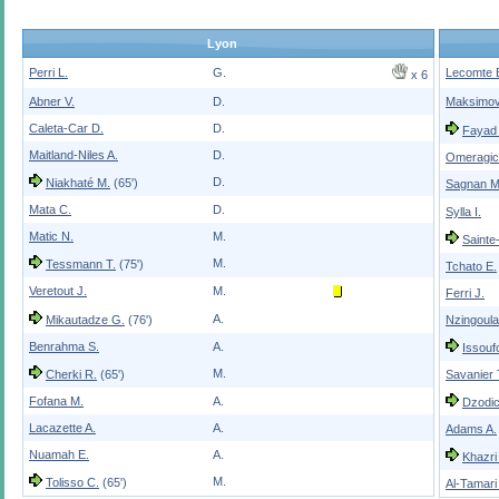
Lyon
Perri L.
G.
Lecomte 
x 6
Abner V.
D.
Maksimov
Caleta-Car D.
D.
Fayad 
Maitland-Niles A.
D.
Omeragic
D.
Niakhaté M.
(65')
Sagnan M
Mata C.
D.
Sylla I.
Matic N.
M.
Sainte
M.
Tessmann T.
(75')
Tchato E.
Veretout J.
M.
Ferri J.
A.
Mikautadze G.
(76')
Nzingoula
Benrahma S.
A.
Issouf
M.
Cherki R.
(65')
Savanier 
Fofana M.
A.
Dzodic
Lacazette A.
A.
Adams A.
Nuamah E.
A.
Khazri
M.
Tolisso C.
(65')
Al-Tamari