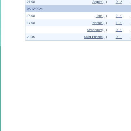
21:00
Angers
(-)
0 - 3
08/12/2024
15:00
Lens
(-)
2 - 0
17:00
Nantes
(-)
1 - 0
Strasbourg
(-)
0 - 0
20:45
Saint-Etienne
(-)
0 - 2