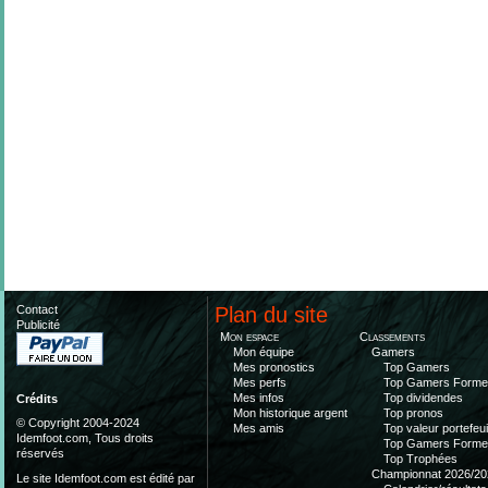
Contact
Plan du site
Publicité
Mon espace
Classements
Mon équipe
Gamers
Mes pronostics
Top Gamers
Mes perfs
Top Gamers Form
Mes infos
Top dividendes
Crédits
Mon historique argent
Top pronos
© Copyright 2004-2024
Mes amis
Top valeur portefeui
Idemfoot.com, Tous droits
Top Gamers Form
réservés
Top Trophées
Championnat 2026/20
Le site Idemfoot.com est édité par