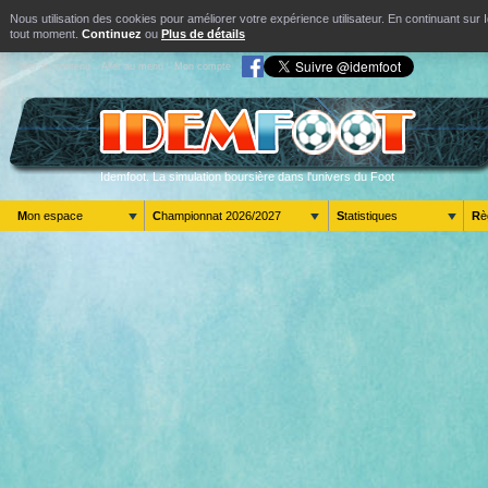
Nous utilisation des cookies pour améliorer votre expérience utilisateur. En continuant s
tout moment.
Continuez
ou
Plus de détails
Aller au contenu
Aller au menu
Mon compte
Idemfoot. La simulation boursière dans l'univers du Foot
Mon espace
Championnat 2026/2027
Statistiques
R