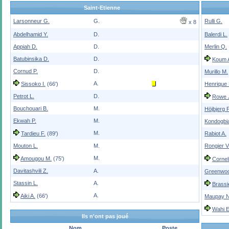
Saint-Etienne
Larsonneur G.
G.
Rulli G.
x 8
Abdelhamid Y.
D.
Balerdi L.
Appiah D.
D.
Merlin Q.
Batubinsika D.
D.
Koum 
Cornud P.
D.
Murillo M.
A.
Sissoko I.
(66')
Henrique 
Petrot L.
D.
Rowe 
Bouchouari B.
M.
Höjbjerg P
Ekwah P.
M.
Kondogbi
M.
Tardieu F.
(89')
Rabiot A.
Mouton L.
M.
Rongier V
M.
Amougou M.
(75')
Cornel
Davitashvili Z.
A.
Greenwoo
Stassin L.
A.
Brassi
A.
Aiki A.
(66')
Maupay N
Wahi E
Ils n'ont pas joué
Nom
Poste