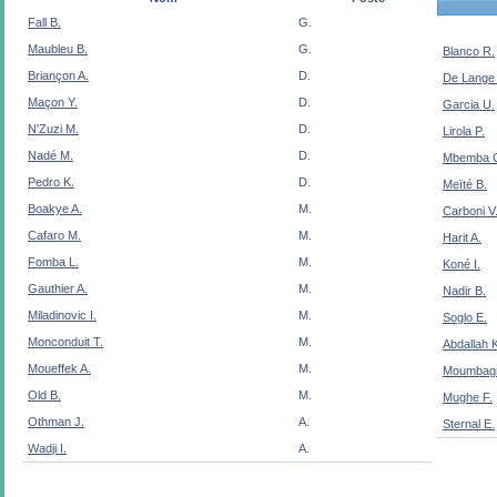
Fall B.
G.
Maubleu B.
G.
Blanco R.
Briançon A.
D.
De Lange 
Maçon Y.
D.
Garcia U.
N'Zuzi M.
D.
Lirola P.
Nadé M.
D.
Mbemba 
Pedro K.
D.
Meïté B.
Boakye A.
M.
Carboni V
Cafaro M.
M.
Harit A.
Fomba L.
M.
Koné I.
Gauthier A.
M.
Nadir B.
Miladinovic I.
M.
Soglo E.
Monconduit T.
M.
Abdallah 
Moueffek A.
M.
Moumbagn
Old B.
M.
Mughe F.
Othman J.
A.
Sternal E.
Wadji I.
A.