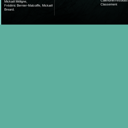
Calendrier/résultats
Mickaël Méligne,
Classement
Frédéric Bernier-Malcoiffe, Mickaël
Breard.