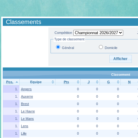
Classements
Compétition
Type de classement
Général
Domicile
Classement
Pos.
Equipe
Pts
J
G
N
1.
Angers
0
0
0
1.
Auxerre
0
0
0
1.
Brest
0
0
0
1.
Le Havre
0
0
0
1.
Le Mans
0
0
0
1.
Lens
0
0
0
1.
Lille
0
0
0