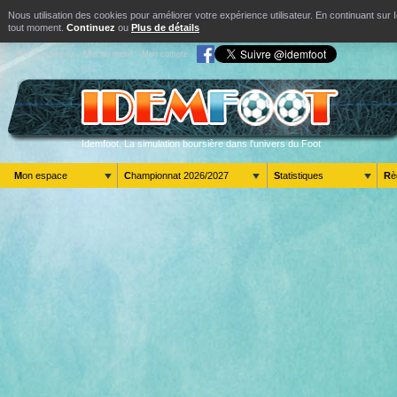
Nous utilisation des cookies pour améliorer votre expérience utilisateur. En continuant s
tout moment.
Continuez
ou
Plus de détails
Aller au contenu
Aller au menu
Mon compte
Idemfoot. La simulation boursière dans l'univers du Foot
Mon espace
Championnat 2026/2027
Statistiques
R