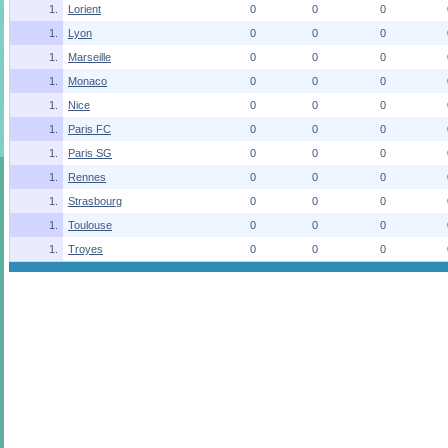
1.
Lorient
0
0
0
1.
Lyon
0
0
0
1.
Marseille
0
0
0
1.
Monaco
0
0
0
1.
Nice
0
0
0
1.
Paris FC
0
0
0
1.
Paris SG
0
0
0
1.
Rennes
0
0
0
1.
Strasbourg
0
0
0
1.
Toulouse
0
0
0
1.
Troyes
0
0
0