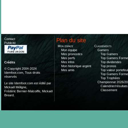
Contact
Plan du site
Publicité
Mon espace
Classements
Mon équipe
Gamers
Mes pronostics
Top Gamers
Mes perfs
Top Gamers Form
Mes infos
Top dividendes
Crédits
Mon historique argent
Top pronos
© Copyright 2004-2024
Mes amis
Top valeur portefeui
Idemfoot.com, Tous droits
Top Gamers Form
réservés
Top Trophées
Championnat 2026/20
Le site Idemfoot.com est édité par
Calendrier/résultats
Mickaël Méligne,
Classement
Frédéric Bernier-Malcoiffe, Mickaël
Breard.